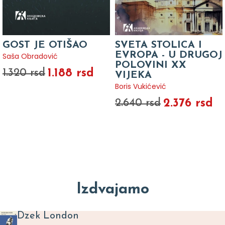
GOST JE OTIŠAO
SVETA STOLICA I
EVROPA - U DRUGOJ
Saša Obradović
POLOVINI XX
1.188 rsd
1.320 rsd
VIJEKA
Boris Vukićević
2.376 rsd
2.640 rsd
Izdvajamo
Dzek London