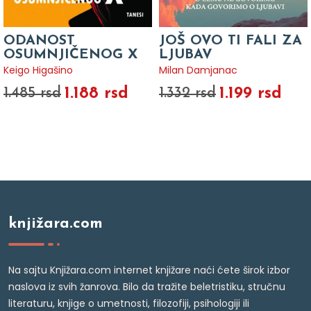
ODANOST
JOŠ OVO TI FALI ZA
OSUMNJIČENOG X
LJUBAV
Keigo Higašino
Milan Damjanac
1.188 rsd
1.199 rsd
1.485 rsd
1.332 rsd
knjižara.com
Na sajtu Knjižara.com internet knjižare naći ćete širok izbor
naslova iz svih žanrova. Bilo da tražite beletristiku, stručnu
literaturu, knjige o umetnosti, filozofiji, psihologiji ili