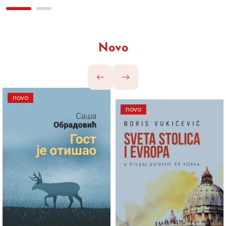
Novo
novo
novo