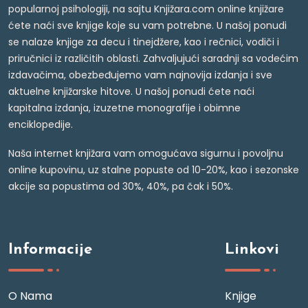
popularnoj psihologiji, na sajtu Knjižara.com online knjižare
ćete naći sve knjige koje su vam potrebne. U našoj ponudi
se nalaze knjige za decu i tinejdžere, kao i rečnici, vodiči i
priručnici iz različitih oblasti. Zahvaljujući saradnji sa vodećim
izdavačima, obezbeđujemo vam najnovija izdanja i sve
aktuelne knjižarske hitove. U našoj ponudi ćete naći
kapitalna izdanja, izuzetne monografije i obimne
enciklopedije.
Naša internet knjižara vam omogućava sigurnu i povoljnu
online kupovinu, uz stalne popuste od 10-20%, kao i sezonske
akcije sa popustima od 30%, 40%, pa čak i 50%.
Informacije
Linkovi
O Nama
Knjige