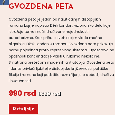
GVOZDENA PETA
Gvozdena peta je jedan od najuticajnijih distopijskih
romana koji je napisao Džek London, vizionarsko delo koje
istražuje teme moći, društvene nejednakosti i
autoritarizma. Kroz priču o svetu kojim vlada moćna
oligarhija, Džek London u romanu Gvozdena peta prikazuje
borbu pojedinca protiv represivnog sistema i upozorava na
opasnosti koncentracije vlasti u rukama nekolicine.
Smatrana pretečom modernih antiutopija, Gvozdena peta
i danas privlači ljubitelje distopijske književnosti, političke
fikcije i romana koji podstiču razmišljanje o slobodi, društvu
i budućnosti.
990 rsd
1.320 rsd
Detaljnije