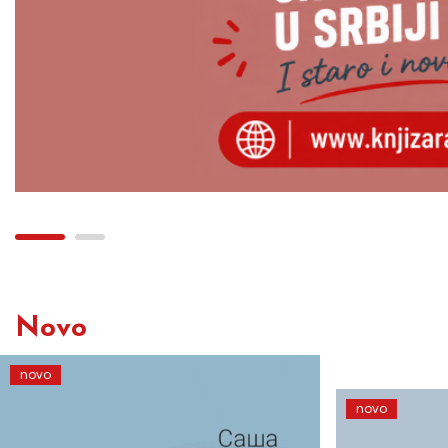
Novo
novo
novo