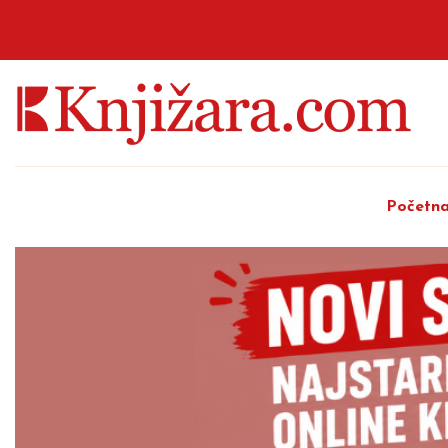
Početn