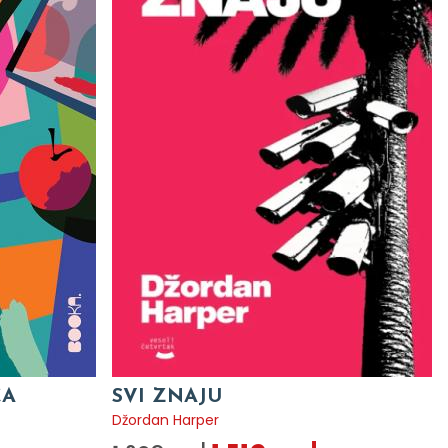
CA
SVI ZNAJU
Džordan Harper