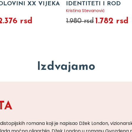
OLOVINI XX VIJEKA
IDENTITETI I ROD
Kristina Stevanović
2.376 rsd
1.782 rsd
1.980 rsd
Izdvajamo
TA
 distopijskih romana koji je napisao Džek London, vizionars
m vlada moćna oligarhija, Džek London u romanu Gvozdena 