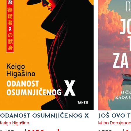
ODANOST OSUMNJIČENOG X
JOŠ OVO T
Keigo Higašino
Milan Damjana