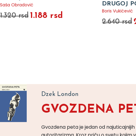
DRUGOJ P
Saša Obradović
Boris Vukićević
1.188 rsd
1.320 rsd
2.640 rsd
Dzek London
GVOZDENA PE
Gvozdena peta je jedan od najuticajnijih
autoritarizma. Kroz priču o svetu koji