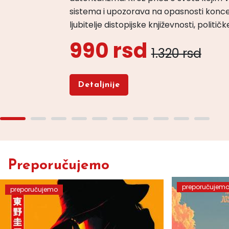
sistema i upozorava na opasnosti konce
ljubitelje distopijske književnosti, politi
990 rsd
1.320 rsd
Detaljnije
Preporučujemo
preporučujem
preporučujemo