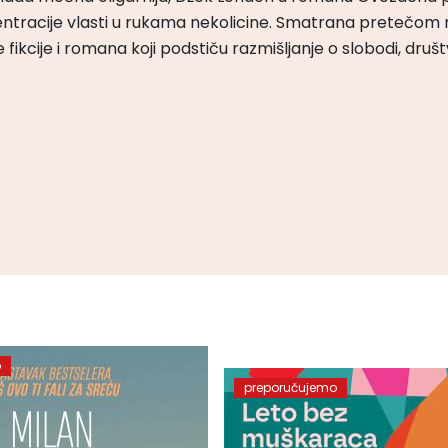
ntracije vlasti u rukama nekolicine. Smatrana pretečom m
čke fikcije i romana koji podstiču razmišljanje o slobodi, druš
o
preporučujemo