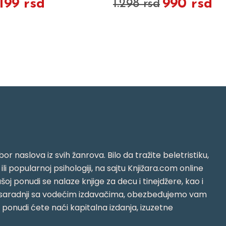
.199 rsd
990 rsd
1.298 rsd
or naslova iz svih žanrova. Bilo da tražite beletristiku,
i ili popularnoj psihologiji, na sajtu Knjižara.com online
oj ponudi se nalaze knjige za decu i tinejdžere, kao i
jujući saradnji sa vodećim izdavačima, obezbeđujemo vam
j ponudi ćete naći kapitalna izdanja, izuzetne