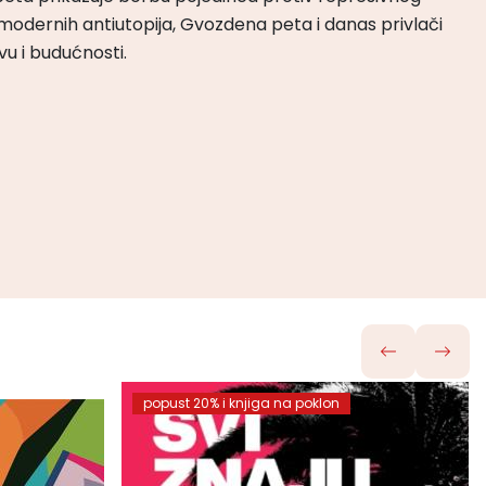
odernih antiutopija, Gvozdena peta i danas privlači
tvu i budućnosti.
popust 20% i knjiga na poklon