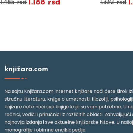
1.188 rsd
1
1.485 rsd
1.332 rsd
knjižara.com
Na sajtu Knjižara.com internet knjižare naći ćete širok izb
stručnu literaturu, knjige o umetnosti, filozofiji, psihologij
knjižare ćete naći sve knjige koje su vam potrebne. U naš
rečnici, vodiči i priručnici iz različitih oblasti. Zahval
najnovija izdanja i sve aktuelne knjižarske hitove. U našo
monografije i obimne enciklopedije.