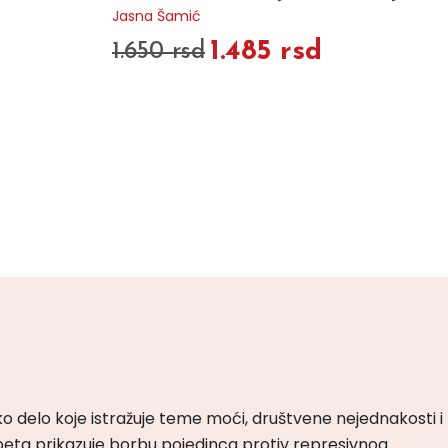
Jasna Šamić
1.485 rsd
1.650 rsd
ko delo koje istražuje teme moći, društvene nejednakosti i
peta prikazuje borbu pojedinca protiv represivnog