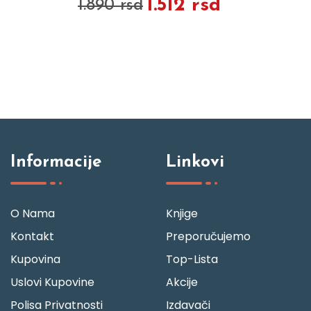
1.512 rsd
1.890 rsd
Informacije
Linkovi
O Nama
Knjige
Kontakt
Preporučujemo
Kupovina
Top-Lista
Uslovi Kupovine
Akcije
Polisa Privatnosti
Izdavači