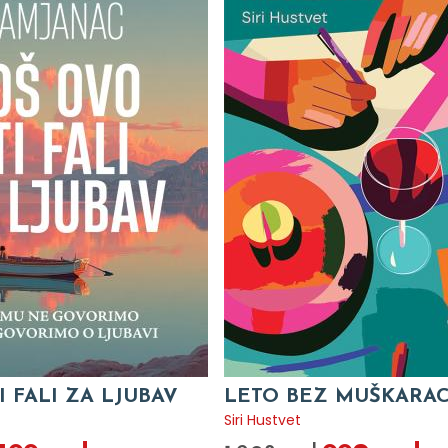
I FALI ZA LJUBAV
LETO BEZ MUŠKARA
c
Siri Hustvet