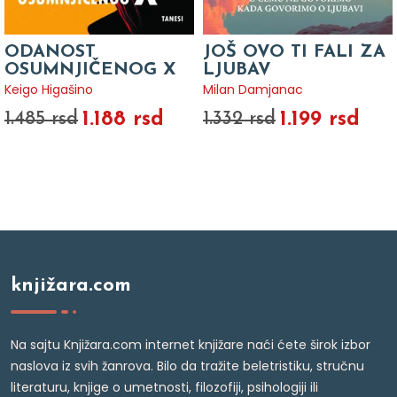
ODANOST
JOŠ OVO TI FALI ZA
OSUMNJIČENOG X
LJUBAV
Keigo Higašino
Milan Damjanac
1.188 rsd
1.199 rsd
1.485 rsd
1.332 rsd
knjižara.com
Na sajtu Knjižara.com internet knjižare naći ćete širok izbor
naslova iz svih žanrova. Bilo da tražite beletristiku, stručnu
literaturu, knjige o umetnosti, filozofiji, psihologiji ili