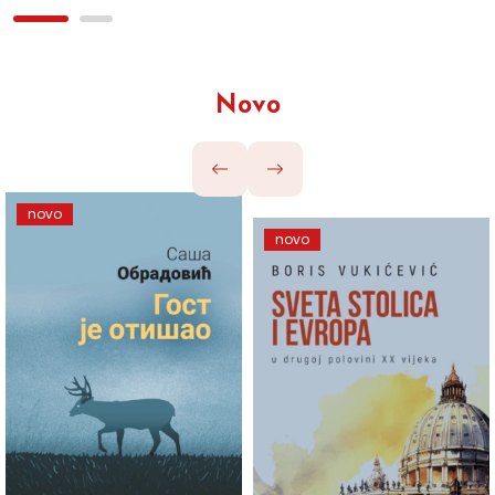
Novo
novo
novo