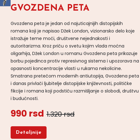
GVOZDENA PETA
Gvozdena peta je jedan od najuticajnijih distopijskih
romana koji je napisao Džek London, vizionarsko delo koje
istražuje teme moći, društvene nejednakosti i
autoritarizma. Kroz priču o svetu kojim vlada moćna
oligarhija, Džek London u romanu Gvozdena peta prikazuje
borbu pojedinca protiv represivnog sistema i upozorava na
opasnosti koncentracije vlasti u rukama nekolicine.
Smatrana pretečom modernih antiutopija, Gvozdena peta
i danas privlači ljubitelje distopijske književnosti, političke
fikcije i romana koji podstiču razmišljanje o slobodi, društvu
i budućnosti.
990 rsd
1.320 rsd
Detaljnije