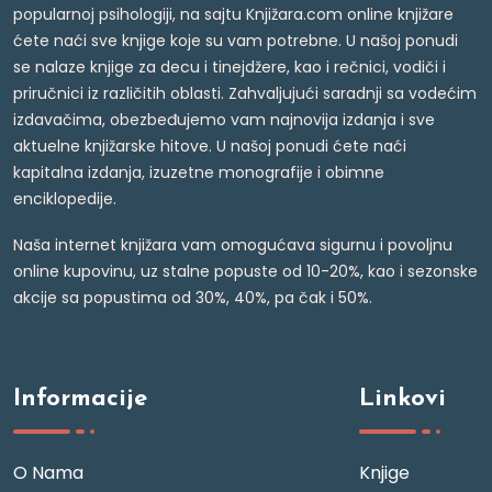
popularnoj psihologiji, na sajtu Knjižara.com online knjižare
ćete naći sve knjige koje su vam potrebne. U našoj ponudi
se nalaze knjige za decu i tinejdžere, kao i rečnici, vodiči i
priručnici iz različitih oblasti. Zahvaljujući saradnji sa vodećim
izdavačima, obezbeđujemo vam najnovija izdanja i sve
aktuelne knjižarske hitove. U našoj ponudi ćete naći
kapitalna izdanja, izuzetne monografije i obimne
enciklopedije.
Naša internet knjižara vam omogućava sigurnu i povoljnu
online kupovinu, uz stalne popuste od 10-20%, kao i sezonske
akcije sa popustima od 30%, 40%, pa čak i 50%.
Informacije
Linkovi
O Nama
Knjige