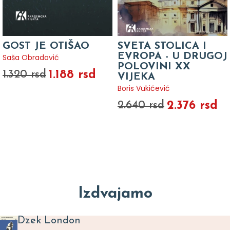
GOST JE OTIŠAO
SVETA STOLICA I
EVROPA - U DRUGOJ
Saša Obradović
POLOVINI XX
1.188 rsd
1.320 rsd
VIJEKA
Boris Vukićević
2.376 rsd
2.640 rsd
Izdvajamo
Dzek London