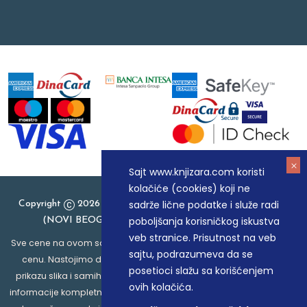
Sajt www.knjizara.com koristi
kolačiće (cookies) koji ne
sadrže lične podatke i služe radi
Copyright
2026 Knjizara.com - MAKART DOO BEOGRAD
poboljšanja korisničkog iskustva
(NOVI BEOGRAD), PIB: 105184104, MB: 20337524
veb stranice. Prisutnost na veb
Sve cene na ovom sajtu iskazane su u dinarima. PDV je uračunat u
sajtu, podrazumeva da se
cenu. Nastojimo da budemo što precizniji u opisu proizvoda,
posetioci slažu sa korišćenjem
prikazu slika i samih cena, ali ne možemo garantovati da su sve
ovih kolačića.
informacije kompletne i bez grešaka. Svi artikli prikazani na sajtu su