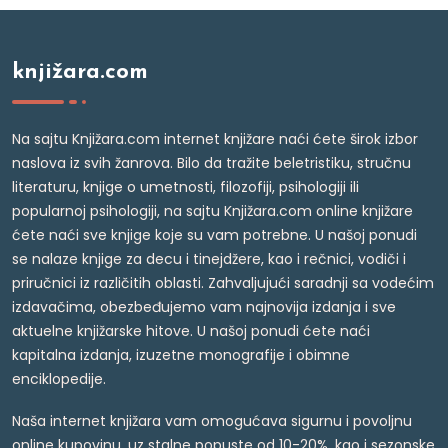
knjižara.com
Na sajtu Knjižara.com internet knjižare naći ćete širok izbor
naslova iz svih žanrova. Bilo da tražite beletristiku, stručnu
literaturu, knjige o umetnosti, filozofiji, psihologiji ili
popularnoj psihologiji, na sajtu Knjižara.com online knjižare
ćete naći sve knjige koje su vam potrebne. U našoj ponudi
se nalaze knjige za decu i tinejdžere, kao i rečnici, vodiči i
priručnici iz različitih oblasti. Zahvaljujući saradnji sa vodećim
izdavačima, obezbeđujemo vam najnovija izdanja i sve
aktuelne knjižarske hitove. U našoj ponudi ćete naći
kapitalna izdanja, izuzetne monografije i obimne
enciklopedije.
Naša internet knjižara vam omogućava sigurnu i povoljnu
online kupovinu, uz stalne popuste od 10-20%, kao i sezonske