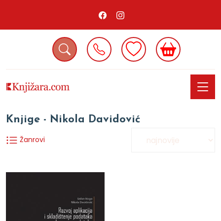
Knjige - Nikola Davidović
Žanrovi