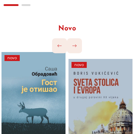
Novo
novo
novo