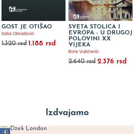
GOST JE OTIŠAO
SVETA STOLICA I
EVROPA - U DRUGOJ
Saša Obradović
POLOVINI XX
1.188 rsd
1.320 rsd
VIJEKA
Boris Vukićević
2.376 rsd
2.640 rsd
Izdvajamo
Dzek London