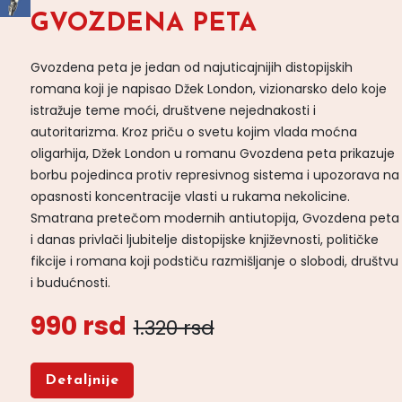
GVOZDENA PETA
Gvozdena peta je jedan od najuticajnijih distopijskih
romana koji je napisao Džek London, vizionarsko delo koje
istražuje teme moći, društvene nejednakosti i
autoritarizma. Kroz priču o svetu kojim vlada moćna
oligarhija, Džek London u romanu Gvozdena peta prikazuje
borbu pojedinca protiv represivnog sistema i upozorava na
opasnosti koncentracije vlasti u rukama nekolicine.
Smatrana pretečom modernih antiutopija, Gvozdena peta
i danas privlači ljubitelje distopijske književnosti, političke
fikcije i romana koji podstiču razmišljanje o slobodi, društvu
i budućnosti.
990 rsd
1.320 rsd
Detaljnije