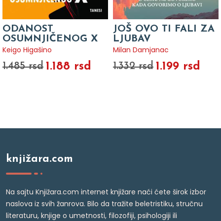
ODANOST
JOŠ OVO TI FALI ZA
OSUMNJIČENOG X
LJUBAV
Keigo Higašino
Milan Damjanac
1.188 rsd
1.199 rsd
1.485 rsd
1.332 rsd
knjižara.com
Na sajtu Knjižara.com internet knjižare naći ćete širok izbor
naslova iz svih žanrova. Bilo da tražite beletristiku, stručnu
literaturu, knjige o umetnosti, filozofiji, psihologiji ili