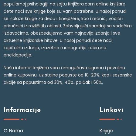
popularnoj psihologiji, na sajtu Knjižara.com online knjižare
ćete naći sve knjige koje su vam potrebne. U našoj ponudi
se nalaze knjige za decu i tinejdžere, kao i rečnici, vodiči i
priručnici iz različitih oblasti. Zahvaljujući saradnji sa vodećim
izdavačima, obezbeđujemo vam najnovija izdanja i sve
aktuelne knjižarske hitove. U našoj ponudi ćete naći
kapitalna izdanja, izuzetne monografije i obimne
enciklopedije.
Naša internet knjižara vam omogućava sigurnu i povoljnu
online kupovinu, uz stalne popuste od 10-20%, kao i sezonske
akcije sa popustima od 30%, 40%, pa čak i 50%.
Informacije
Linkovi
O Nama
Knjige