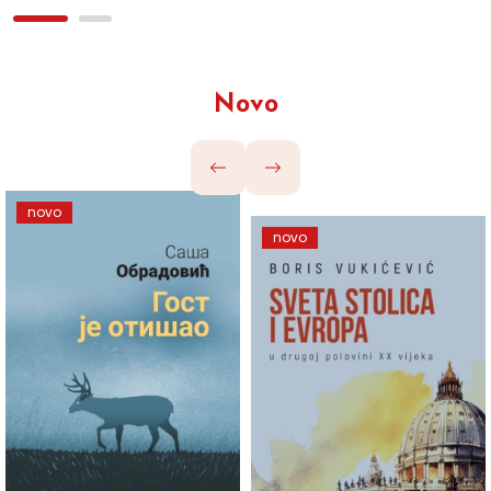
Novo
novo
novo