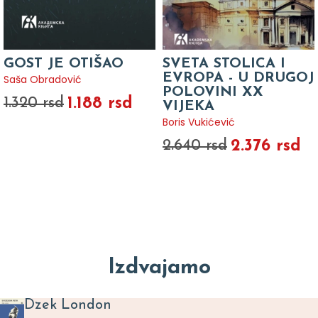
GOST JE OTIŠAO
SVETA STOLICA I
EVROPA - U DRUGOJ
Saša Obradović
POLOVINI XX
1.188 rsd
1.320 rsd
VIJEKA
Boris Vukićević
2.376 rsd
2.640 rsd
Izdvajamo
Dzek London