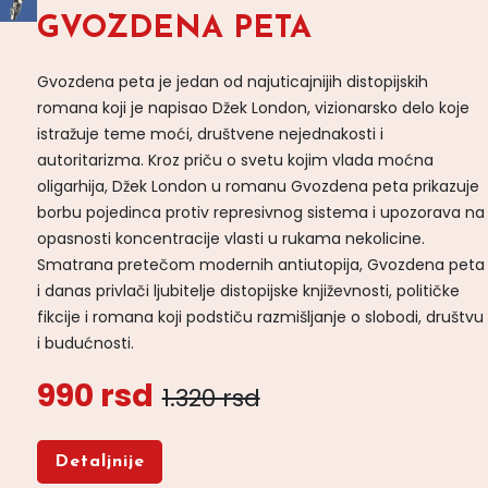
GVOZDENA PETA
Gvozdena peta je jedan od najuticajnijih distopijskih
romana koji je napisao Džek London, vizionarsko delo koje
istražuje teme moći, društvene nejednakosti i
autoritarizma. Kroz priču o svetu kojim vlada moćna
oligarhija, Džek London u romanu Gvozdena peta prikazuje
borbu pojedinca protiv represivnog sistema i upozorava na
opasnosti koncentracije vlasti u rukama nekolicine.
Smatrana pretečom modernih antiutopija, Gvozdena peta
i danas privlači ljubitelje distopijske književnosti, političke
fikcije i romana koji podstiču razmišljanje o slobodi, društvu
i budućnosti.
990 rsd
1.320 rsd
Detaljnije