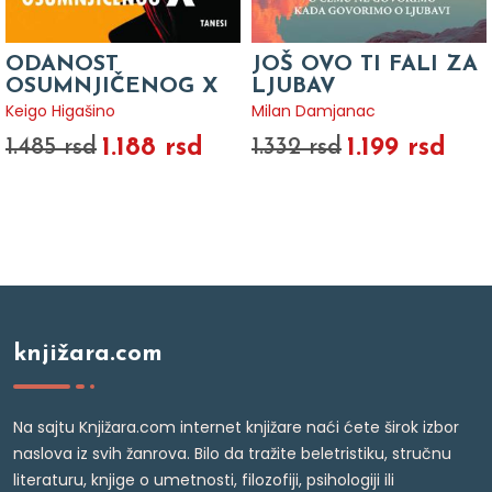
ODANOST
JOŠ OVO TI FALI ZA
OSUMNJIČENOG X
LJUBAV
Keigo Higašino
Milan Damjanac
1.188 rsd
1.199 rsd
1.485 rsd
1.332 rsd
knjižara.com
Na sajtu Knjižara.com internet knjižare naći ćete širok izbor
naslova iz svih žanrova. Bilo da tražite beletristiku, stručnu
literaturu, knjige o umetnosti, filozofiji, psihologiji ili