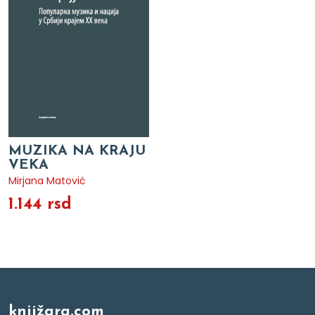
MUZIKA NA KRAJU
VEKA
Mirjana Matović
1.144 rsd
knjižara.com