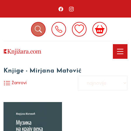
Knjige - Mirjana Matović
Žanrovi