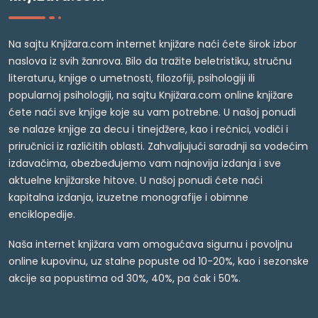
Na sajtu Knjižara.com internet knjižare naći ćete širok izbor
naslova iz svih žanrova. Bilo da tražite beletristiku, stručnu
literaturu, knjige o umetnosti, filozofiji, psihologiji ili
popularnoj psihologiji, na sajtu Knjižara.com online knjižare
ćete naći sve knjige koje su vam potrebne. U našoj ponudi
se nalaze knjige za decu i tinejdžere, kao i rečnici, vodiči i
priručnici iz različitih oblasti. Zahvaljujući saradnji sa vodećim
izdavačima, obezbeđujemo vam najnovija izdanja i sve
aktuelne knjižarske hitove. U našoj ponudi ćete naći
kapitalna izdanja, izuzetne monografije i obimne
enciklopedije.
Naša internet knjižara vam omogućava sigurnu i povoljnu
online kupovinu, uz stalne popuste od 10-20%, kao i sezonske
akcije sa popustima od 30%, 40%, pa čak i 50%.