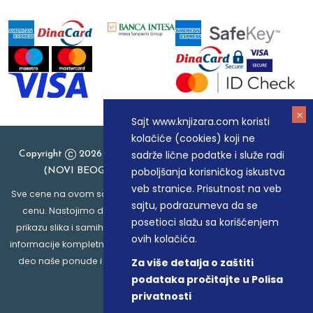
Sajt www.knjizara.com koristi
kolačiće (cookies) koji ne
sadrže lične podatke i služe radi
Copyright
2026 Knjizara.com - MAKART DOO BEOGRAD
poboljšanja korisničkog iskustva
(NOVI BEOGRAD), PIB: 105184104, MB: 20337524
veb stranice. Prisutnost na veb
Sve cene na ovom sajtu iskazane su u dinarima. PDV je uračunat u
sajtu, podrazumeva da se
cenu. Nastojimo da budemo što precizniji u opisu proizvoda,
posetioci slažu sa korišćenjem
prikazu slika i samih cena, ali ne možemo garantovati da su sve
ovih kolačića.
informacije kompletne i bez grešaka. Svi artikli prikazani na sajtu su
deo naše ponude i ne podrazumeva da su dostupni u svakom
Za više detalja o zaštiti
trenutku.
podataka pročitajte u Polisa
privatnosti