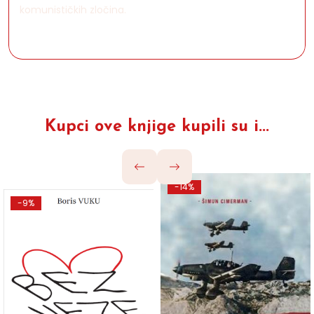
komunističkih zločina.
Kupci ove knjige kupili su i...
-14%
-9%