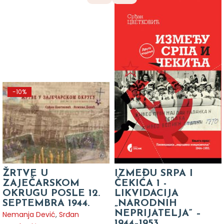
-10%
ŽRTVE U
IZMEĐU SRPA I
ZAJEČARSKOM
ČEKIĆA 1 -
OKRUGU POSLE 12.
LIKVIDACIJA
SEPTEMBRA 1944.
„NARODNIH
NEPRIJATELJA“ –
Nemanja Dević
,
Srđan
1944–1953