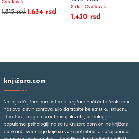
Cvetković
Srđan Cvetković
1.634 rsd
1.815 rsd
1.430 rsd
knjižara.com
Na sajtu Knjižara.com internet knjižare naći ćete širok izbor
naslova iz svih žanrova. Bilo da tražite beletristiku, stručnu
literaturu, knjige o umetnosti, filozofiji, psihologiji ili
popularnoj psihologiji, na sajtu Knjižara.com online knjižare
ćete naći sve knjige koje su vam potrebne. U našoj ponudi
se nalaze knjige za decu i tinejdžere, kao i rečnici, vodiči i