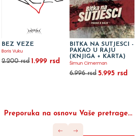
BEZ VEZE
BITKA NA SUTJESCI -
PAKAO U RAJU
Boris Vuku
(KNJIGA + KARTA)
1.999 rsd
2.200 rsd
Šimun Cimerman
5.995 rsd
6.996 rsd
Preporuka na osnovu Vaše pretrage...