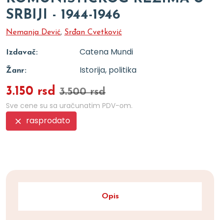
SRBIJI - 1944-1946
Nemanja Dević
,
Srđan Cvetković
Catena Mundi
Izdavač:
Istorija, politika
Žanr:
3.150 rsd
3.500 rsd
Sve cene su sa uračunatim PDV-om.
rasprodato
Opis