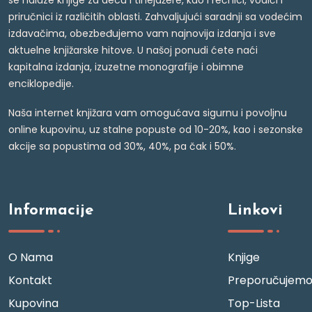
priručnici iz različitih oblasti. Zahvaljujući saradnji sa vodećim
izdavačima, obezbeđujemo vam najnovija izdanja i sve
aktuelne knjižarske hitove. U našoj ponudi ćete naći
kapitalna izdanja, izuzetne monografije i obimne
enciklopedije.
Naša internet knjižara vam omogućava sigurnu i povoljnu
online kupovinu, uz stalne popuste od 10-20%, kao i sezonske
akcije sa popustima od 30%, 40%, pa čak i 50%.
Informacije
Linkovi
O Nama
Knjige
Kontakt
Preporučujem
Kupovina
Top-Lista