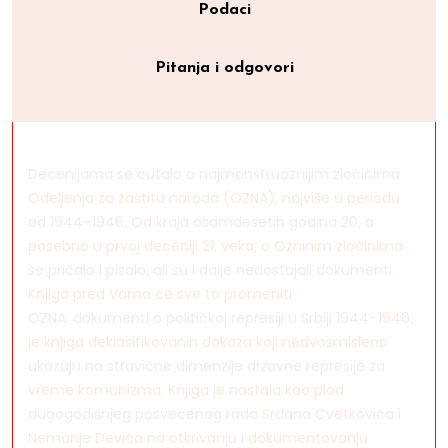
Podaci
Pitanja i odgovori
Decenijama se ćutalo o najmonstruoznijim zločinima
Odeljenja za zaštitu naroda (OZNA), najviše u periodu
od 1944–1946. Od kraja osamdesetih godina 20, a
posebno u prvoj deceniji 21. veka, o Ozninim zločinima
se pričalo i pisalo, ali su i dalje nedostajali dokumenti.
Knjiga pred Vama će sve to promeniti.
OZNA: dokumenti o političkoj represiji u Srbiji 1944–1946.
je knjiga deklasifikovanih dokaza koji nedvosmisleno
ukazuju na stravične dimenzije državne represije za
vreme komunizma. Knjiga je nastala kao plod
dugogodišnjeg posvećenog rada Srđana Cvetkovića i
Nemanje Devića na otkrivanju i dokumentovanju