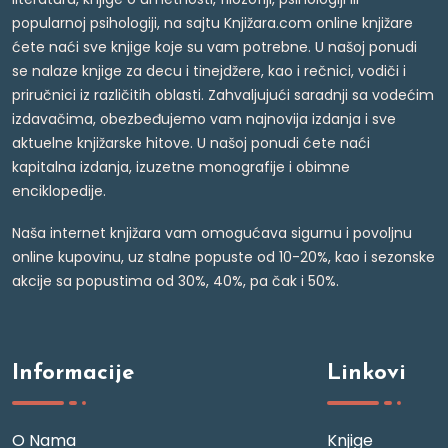
popularnoj psihologiji, na sajtu Knjižara.com online knjižare
ćete naći sve knjige koje su vam potrebne. U našoj ponudi
se nalaze knjige za decu i tinejdžere, kao i rečnici, vodiči i
priručnici iz različitih oblasti. Zahvaljujući saradnji sa vodećim
izdavačima, obezbeđujemo vam najnovija izdanja i sve
aktuelne knjižarske hitove. U našoj ponudi ćete naći
kapitalna izdanja, izuzetne monografije i obimne
enciklopedije.
Naša internet knjižara vam omogućava sigurnu i povoljnu
online kupovinu, uz stalne popuste od 10-20%, kao i sezonske
akcije sa popustima od 30%, 40%, pa čak i 50%.
Informacije
Linkovi
O Nama
Knjige