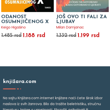
ODANOST
JOŠ OVO TI FALI ZA
OSUMNJIČENOG X
LJUBAV
Keigo Higašino
Milan Damjanac
1.188 rsd
1.199 rsd
1.485 rsd
1.332 rsd
knjižara.com
Na sajtu Knjižara.com internet knjižare naći ćete širok izbor
naslova iz svih žanrova. Bilo da tražite beletristiku, stručnu
literaturu, knjige o umetnosti, filozofiji, psihologiji ili