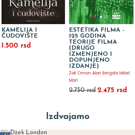
KAMELIJA I
ESTETIKA FILMA -
ČUDOVIŠTE
125 GODINA
TEORIJE FILMA
1.500 rsd
(DRUGO
IZMENJENO I
DOPUNJENO
IZDANJE)
Žak Omon Alan Bergala Mišel
Mari
2.475 rsd
2.750 rsd
Izdvajamo
Dzek London