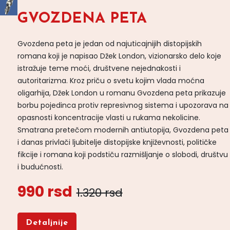
GVOZDENA PETA
Gvozdena peta je jedan od najuticajnijih distopijskih
romana koji je napisao Džek London, vizionarsko delo koje
istražuje teme moći, društvene nejednakosti i
autoritarizma. Kroz priču o svetu kojim vlada moćna
oligarhija, Džek London u romanu Gvozdena peta prikazuje
borbu pojedinca protiv represivnog sistema i upozorava na
opasnosti koncentracije vlasti u rukama nekolicine.
Smatrana pretečom modernih antiutopija, Gvozdena peta
i danas privlači ljubitelje distopijske književnosti, političke
fikcije i romana koji podstiču razmišljanje o slobodi, društvu
i budućnosti.
990 rsd
1.320 rsd
Detaljnije