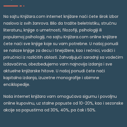
Na sajtu Knjižara.com internet knjižare naći ćete širok izbor
naslova iz svih žanrova. Bilo da tražite beletristiku, stručnu
literaturu, knjige o umetnosti, filozofiji, psihologiji ili
popularnoj psihologiji, na sajtu Knjižara.com online knjižare
ćete naći sve knjige koje su vam potrebne. U našoj ponudi
se nalaze knjige za decu i tinejdžere, kao i rečnici, vodiči i
priručnici iz različitih oblasti. Zahvaljujući saradnji sa vodećim
izdavačima, obezbeđujemo vam najnovija izdanja i sve
aktuelne knjižarske hitove. U našoj ponudi ćete naći
kapitalna izdanja, izuzetne monografije i obimne
enciklopedije.
Naša internet knjižara vam omogućava sigurnu i povoljnu
online kupovinu, uz stalne popuste od 10-20%, kao i sezonske
akcije sa popustima od 30%, 40%, pa čak i 50%.