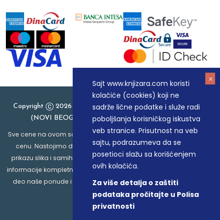
Sajt www.knjizara.com koristi
kolačiće (cookies) koji ne
sadrže lične podatke i služe radi
Copyright
2026 Knjizara.com - MAKART DOO BEOGRAD
poboljšanja korisničkog iskustva
(NOVI BEOGRAD), PIB: 105184104, MB: 20337524
veb stranice. Prisutnost na veb
Sve cene na ovom sajtu iskazane su u dinarima. PDV je uračunat u
sajtu, podrazumeva da se
cenu. Nastojimo da budemo što precizniji u opisu proizvoda,
posetioci slažu sa korišćenjem
prikazu slika i samih cena, ali ne možemo garantovati da su sve
ovih kolačića.
informacije kompletne i bez grešaka. Svi artikli prikazani na sajtu su
deo naše ponude i ne podrazumeva da su dostupni u svakom
Za više detalja o zaštiti
trenutku.
podataka pročitajte u Polisa
privatnosti