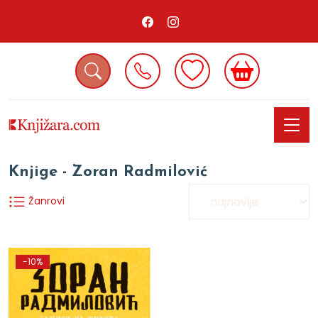
Knjige - Zoran Radmilović
Žanrovi
-10%