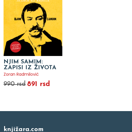
NJIM SAMIM:
ZAPISI IZ ŽIVOTA
Zoran Radmilović
891 rsd
990 rsd
knjižara.com