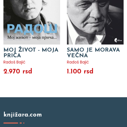
MOJ ŽIVOT - MOJA
SAMO JE MORAVA
PRIČA
VEČNA
Radoš Bajić
Radoš Bajić
2.970 rsd
1.100 rsd
knjižara.com