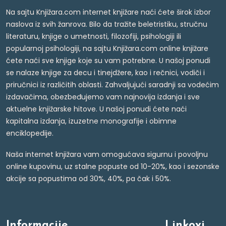
Na sajtu Knjižara.com internet knjižare naći ćete širok izbor
naslova iz svih žanrova. Bilo da tražite beletristiku, stručnu
literaturu, knjige o umetnosti, filozofiji, psihologiji ili
popularnoj psihologiji, na sajtu Knjižara.com online knjižare
ćete naći sve knjige koje su vam potrebne. U našoj ponudi
se nalaze knjige za decu i tinejdžere, kao i rečnici, vodiči i
priručnici iz različitih oblasti. Zahvaljujući saradnji sa vodećim
izdavačima, obezbeđujemo vam najnovija izdanja i sve
aktuelne knjižarske hitove. U našoj ponudi ćete naći
kapitalna izdanja, izuzetne monografije i obimne
enciklopedije.
Naša internet knjižara vam omogućava sigurnu i povoljnu
online kupovinu, uz stalne popuste od 10-20%, kao i sezonske
akcije sa popustima od 30%, 40%, pa čak i 50%.
Informacije
Linkovi