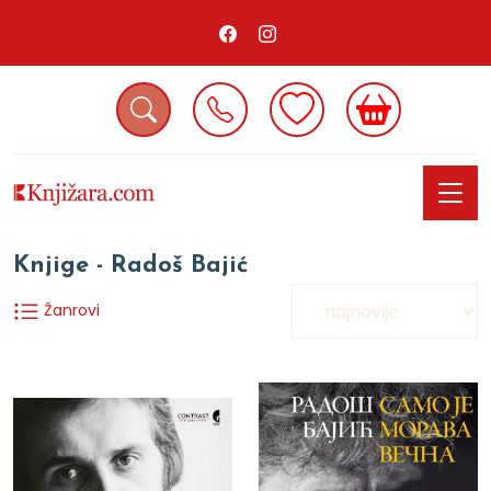
Knjige - Radoš Bajić
Žanrovi