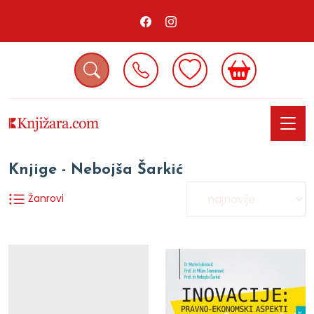
Knjige - Nebojša Šarkić
Žanrovi