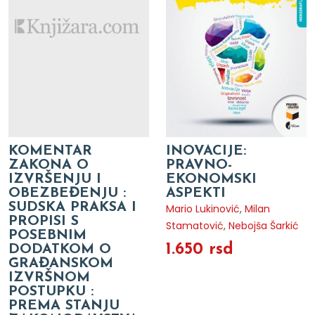
KOMENTAR
INOVACIJE:
ZAKONA O
PRAVNO-
IZVRŠENJU I
EKONOMSKI
OBEZBEĐENJU :
ASPEKTI
SUDSKA PRAKSA I
Mario Lukinović
,
Milan
PROPISI S
Stamatović
,
Nebojša Šarkić
POSEBNIM
1.650 rsd
DODATKOM O
GRAĐANSKOM
IZVRŠNOM
POSTUPKU :
PREMA STANJU