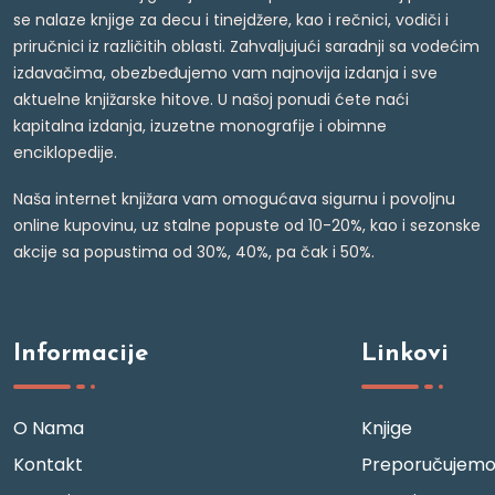
se nalaze knjige za decu i tinejdžere, kao i rečnici, vodiči i
priručnici iz različitih oblasti. Zahvaljujući saradnji sa vodećim
izdavačima, obezbeđujemo vam najnovija izdanja i sve
aktuelne knjižarske hitove. U našoj ponudi ćete naći
kapitalna izdanja, izuzetne monografije i obimne
enciklopedije.
Naša internet knjižara vam omogućava sigurnu i povoljnu
online kupovinu, uz stalne popuste od 10-20%, kao i sezonske
akcije sa popustima od 30%, 40%, pa čak i 50%.
Informacije
Linkovi
O Nama
Knjige
Kontakt
Preporučujem