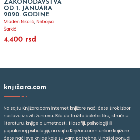
ZAKONODAVSTVA
OD 1. JANUARA
2020. GODINE
Mladen Nikolić
,
Nebojša
Šarkić
4.400 rsd
knjižara.com
Na sajtu Knjižara.com internet knjižare naći ćete širok izbor
naslova iz svih žanrova. Bilo da tražite beletristiku, stručnu
literaturu, knjige o umetnosti, filozofiji, psihologiji ili
popularnoj psihologiji, na sajtu Knjižara.com online knjižare
ćete naći sve knjige koje su vam potrebne. U našoj ponudi