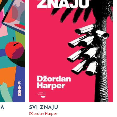
CA
SVI ZNAJU
Džordan Harper