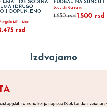
FILMA - 125 GODINA
FUDBAL NA SUNCU I 
FILMA (DRUGO
Eduardo Galeano
O I DOPUNJENO
1.500 rsd
1.650 rsd
ergala Mišel Mari
2.475 rsd
Izdvajamo
TA
 distopijskih romana koji je napisao Džek London, vizionars