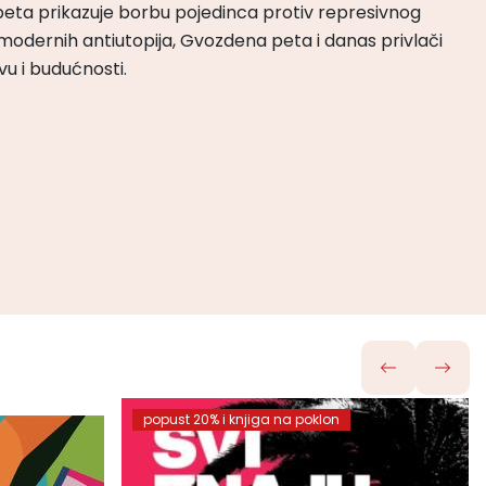
peta prikazuje borbu pojedinca protiv represivnog
odernih antiutopija, Gvozdena peta i danas privlači
tvu i budućnosti.
popust 20% i knjiga na poklon