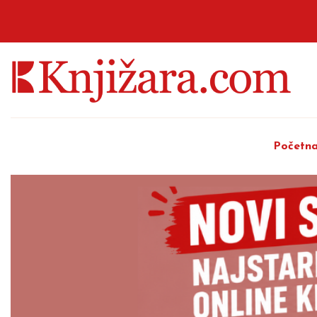
Početn