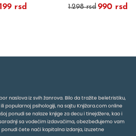
.199 rsd
990 rsd
1.298 rsd
or naslova iz svih žanrova. Bilo da tražite beletristiku,
i ili popularnoj psihologiji, na sajtu Knjižara.com online
oj ponudi se nalaze knjige za decu i tinejdžere, kao i
jujući saradnji sa vodećim izdavačima, obezbeđujemo vam
j ponudi ćete naći kapitalna izdanja, izuzetne