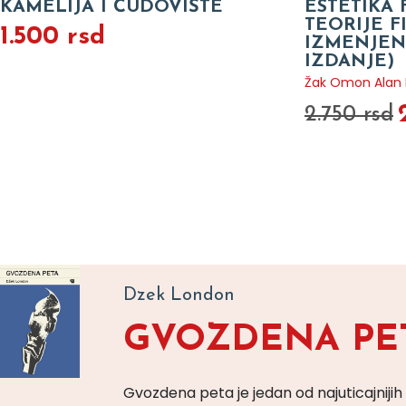
KAMELIJA I ČUDOVIŠTE
ESTETIKA 
TEORIJE 
1.500 rsd
IZMENJEN
IZDANJE)
Žak Omon Alan B
2.750 rsd
Dzek London
GVOZDENA PE
Gvozdena peta je jedan od najuticajnijih