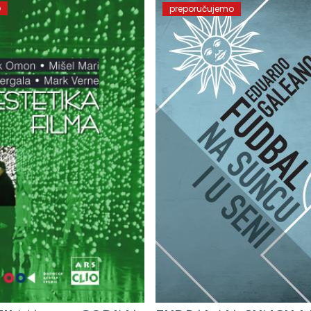
o
preporučujemo