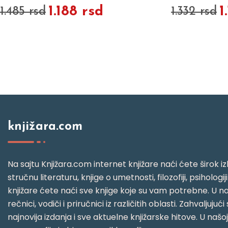
1.188 rsd
1
1.485 rsd
1.332 rsd
knjižara.com
Na sajtu Knjižara.com internet knjižare naći ćete širok izb
stručnu literaturu, knjige o umetnosti, filozofiji, psihologij
knjižare ćete naći sve knjige koje su vam potrebne. U naš
rečnici, vodiči i priručnici iz različitih oblasti. Zahval
najnovija izdanja i sve aktuelne knjižarske hitove. U našo