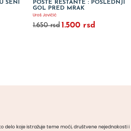
U SENI
POSTE RESTANTE : POSLEDNJI
GOL PRED MRAK
Uroš Jovičić
1.500 rsd
1.650 rsd
ko delo koje istražuje teme moći, društvene nejednakosti i