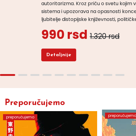
autoritarizma. Kroz priču o svetu koji
sistema i upozorava na opasnosti konce
ljubitelje distopijske književnosti, politi
990 rsd
1.320 rsd
Detaljnije
Preporučujemo
preporučujem
preporučujemo