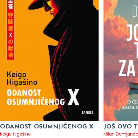
ODANOST OSUMNJIČENOG X
JOŠ OVO T
Keigo Higašino
Milan Damjana