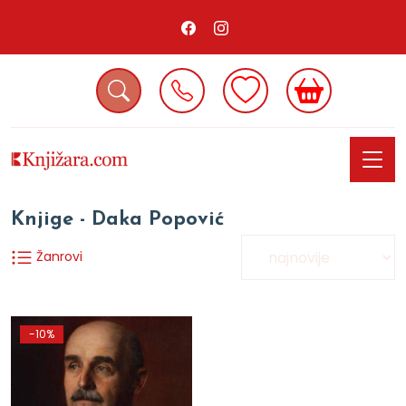
Knjige - Daka Popović
Žanrovi
-10%