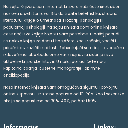
Na sajtu Knjižara.com internet knjižare naći ćete širok izbor
naslova iz svih žanrova. Bilo da tražite beletristiku, stručnu
literaturu, knjige o umetnosti, filozofiji, psihologiji ili
popularnoj psihologiji, na sajtu Knjižara.com online knjižare
ćete naći sve knjige koje su vam potrebne. U našoj ponudi
se nalaze knjige za decu i tinejdžere, kao i rečnici, vodiči i
priručnici iz različitih oblasti. Zahvaljujući saradnji sa vodećim
izdavačima, obezbeđujemo vam najnovija izdanja i sve
aktuelne knjižarske hitove. U našoj ponudi ćete naći
kapitalna izdanja, izuzetne monografije i obimne
enciklopedije.
Naša internet knjižara vam omogućava sigurnu i povoljnu
online kupovinu, uz stalne popuste od 10-20%, kao i sezonske
akcije sa popustima od 30%, 40%, pa čak i 50%.
Informacije
Linkovi