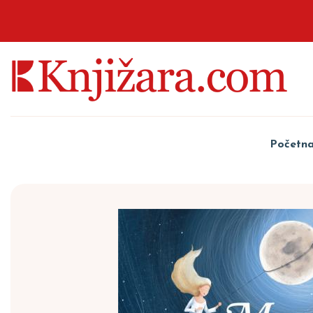
Početn