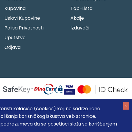
Kupovina
Top-Lista
Uslovi Kupovine
Akcije
Polisa Privatnosti
Izdavači
Uputstvo
Odjava
risti kolačiće (cookies) koji ne sadrže lične
oljšanja korisničkog iskustva veb stranice.
05184104, MB: 20337524
, podrazumeva da se posetioci slažu sa korišćenjem
, prikazu slika i samih cena, ali ne možemo garantovati da su