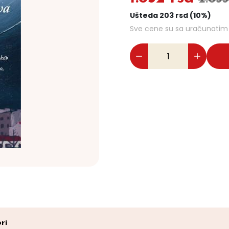
Ušteda 203 rsd (10%)
Sve cene su sa uračunati
ri