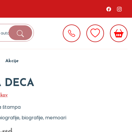
Akcije
 DECA
akov
a štampa
iografije, biografije, memoari
 rsd