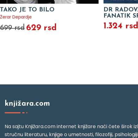
TAKO JE TO BILO
DR RADOV
FANATIK S
Žerar Depardje
1.324 rs
629 rsd
699 rsd
knjižara.com
Na sajtu Knjižara.com internet knjižare naći ćete širok izb
stručnu literaturu, knjige o umetnosti, filozofiji, psihologij