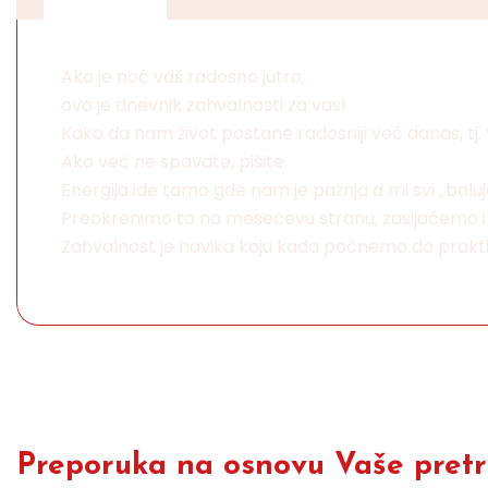
Ako je noć vaš radosno jutro,
ovo je dnevnik zahvalnosti za vas!
Kako da nam život postane radosniji već danas, tj.
Ako već ne spavate, pišite.
Energija ide tamo gde nam je pažnja a mi svi „bol
Preokrenimo to na mesečevu stranu, zasijaćemo i m
Zahvalnost je navika koju kada počnemo da prakti
Preporuka na osnovu Vaše pretra