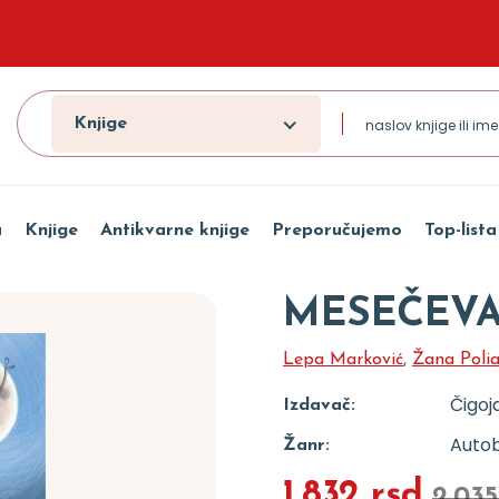
Knjige
a
Knjige
Antikvarne knjige
Preporučujemo
Top-lista
MESEČEVA
Lepa Marković
,
Žana Poli
Čigoj
Izdavač:
Autob
Žanr:
1.832 rsd
2.035