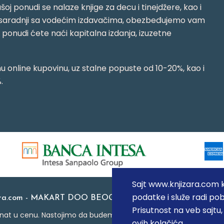
oj ponudi se nalaze knjige za decu i tinejdžere, kao i
jujući saradnji sa vodećim izdavačima, obezbeđujemo vam
j ponudi ćete naći kapitalna izdanja, izuzetne
 online kupovinu, uz stalne popuste od 10-20%, kao i
.
Sajt www.knjizara.com ko
podatke i služe radi pob
ara.com - MAKART DOO BEOGRAD (NOVI BEOGRAD), PIB: 1
Prisutnost na veb sajtu
at u cenu. Nastojimo da budemo što precizniji u opisu proizvoda
ovih kolačića.