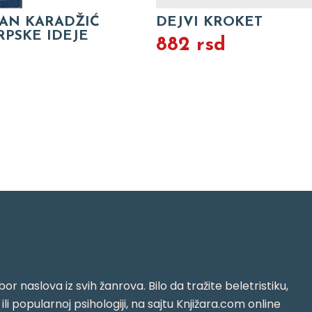
AN KARADŽIĆ
DEJVI KROKET
RPSKE IDEJE
882 rsd
d
or naslova iz svih žanrova. Bilo da tražite beletristiku,
i ili popularnoj psihologiji, na sajtu Knjižara.com online