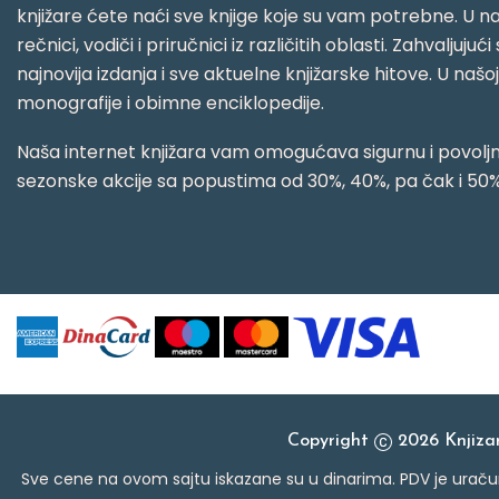
knjižare ćete naći sve knjige koje su vam potrebne. U naš
rečnici, vodiči i priručnici iz različitih oblasti. Zahval
najnovija izdanja i sve aktuelne knjižarske hitove. U našo
monografije i obimne enciklopedije.
Naša internet knjižara vam omogućava sigurnu i povoljnu
sezonske akcije sa popustima od 30%, 40%, pa čak i 50%
Copyright
2026 Knjiz
Sve cene na ovom sajtu iskazane su u dinarima. PDV je uračun