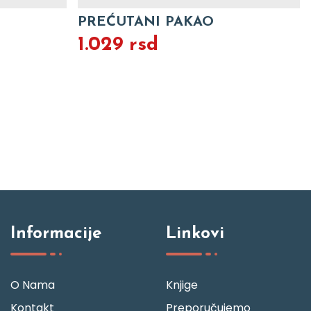
PREĆUTANI PAKAO
1.029 rsd
Informacije
Linkovi
O Nama
Knjige
Kontakt
Preporučujemo