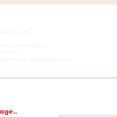
 večeras, noćas.
ujemo“ od rasute pažnje
i, iznutra.
kujemo može da učini čuda za nas.
ge...