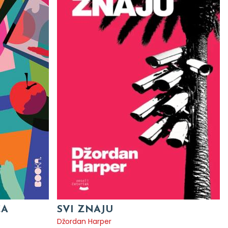
CA
SVI ZNAJU
Džordan Harper