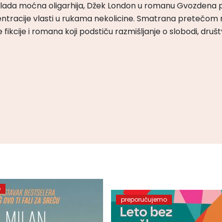
m vlada moćna oligarhija, Džek London u romanu Gvozdena 
ntracije vlasti u rukama nekolicine. Smatrana pretečom m
čke fikcije i romana koji podstiču razmišljanje o slobodi, druš
o
preporučujemo