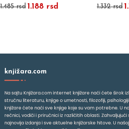
1.188 rsd
1
1.485 rsd
1.332 rsd
knjižara.com
Na sajtu Knjižara.com internet knjižare naći ćete širok izb
stručnu literaturu, knjige o umetnosti, filozofiji, psihologij
knjižare ćete naći sve knjige koje su vam potrebne. U naš
rečnici, vodiči i priručnici iz različitih oblasti. Zahval
najnovija izdanja i sve aktuelne knjižarske hitove. U našo