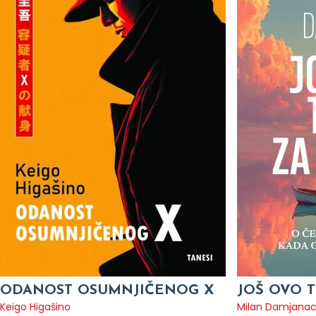
ODANOST OSUMNJIČENOG X
JOŠ OVO T
Keigo Higašino
Milan Damjana