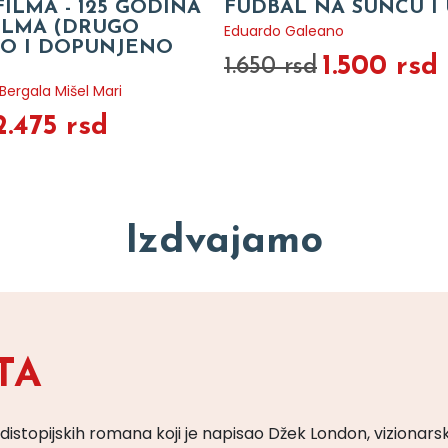
FILMA - 125 GODINA
FUDBAL NA SUNCU I 
FILMA (DRUGO
Eduardo Galeano
O I DOPUNJENO
1.500 rsd
1.650 rsd
ergala Mišel Mari
2.475 rsd
Izdvajamo
TA
 distopijskih romana koji je napisao Džek London, vizionars