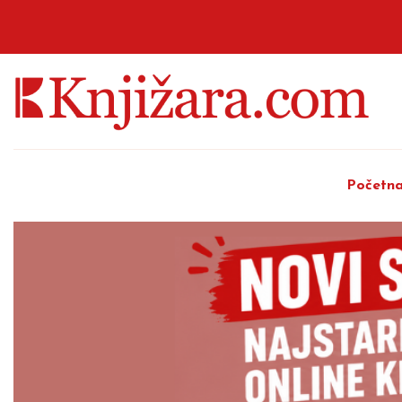
Početn