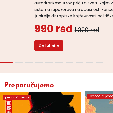
autoritarizma. Kroz priču o svetu koji
sistema i upozorava na opasnosti konce
ljubitelje distopijske književnosti, politi
990 rsd
1.320 rsd
Detaljnije
Preporučujemo
preporučujem
preporučujemo