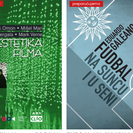
o
preporučujemo