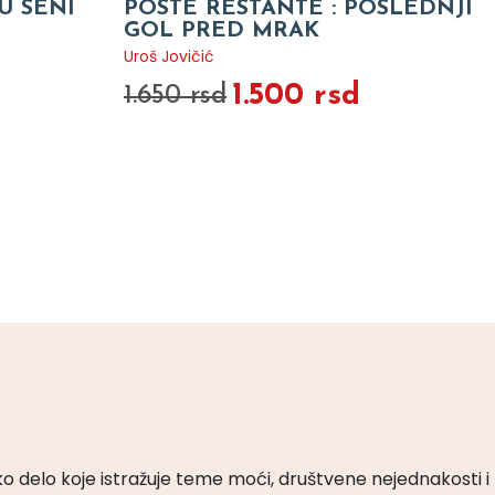
U SENI
POSTE RESTANTE : POSLEDNJI
GOL PRED MRAK
Uroš Jovičić
1.500 rsd
1.650 rsd
ko delo koje istražuje teme moći, društvene nejednakosti i