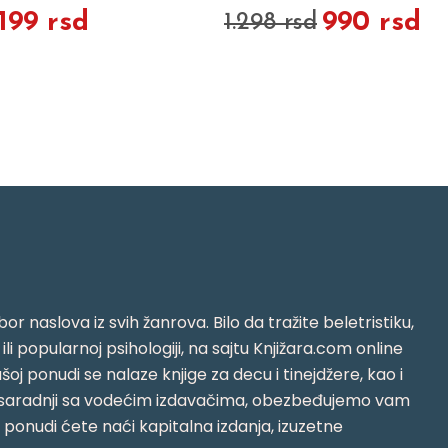
.199 rsd
990 rsd
1.298 rsd
or naslova iz svih žanrova. Bilo da tražite beletristiku,
i ili popularnoj psihologiji, na sajtu Knjižara.com online
oj ponudi se nalaze knjige za decu i tinejdžere, kao i
jujući saradnji sa vodećim izdavačima, obezbeđujemo vam
j ponudi ćete naći kapitalna izdanja, izuzetne