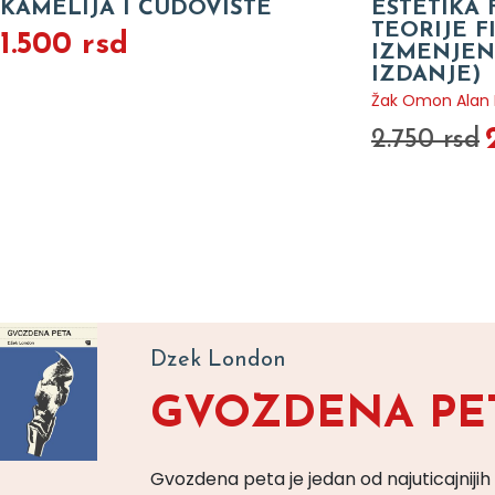
KAMELIJA I ČUDOVIŠTE
ESTETIKA 
TEORIJE 
1.500 rsd
IZMENJEN
IZDANJE)
Žak Omon Alan B
2.750 rsd
Dzek London
GVOZDENA PE
Gvozdena peta je jedan od najuticajnijih