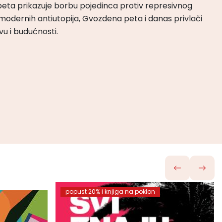
peta prikazuje borbu pojedinca protiv represivnog
odernih antiutopija, Gvozdena peta i danas privlači
tvu i budućnosti.
popust 20% i knjiga na poklon