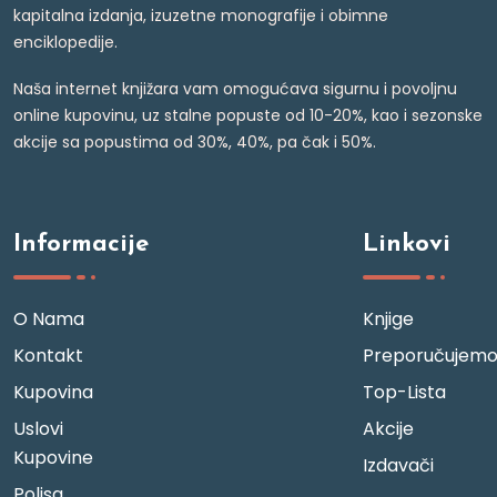
kapitalna izdanja, izuzetne monografije i obimne
enciklopedije.
Naša internet knjižara vam omogućava sigurnu i povoljnu
online kupovinu, uz stalne popuste od 10-20%, kao i sezonske
akcije sa popustima od 30%, 40%, pa čak i 50%.
Informacije
Linkovi
O Nama
Knjige
Kontakt
Preporučujem
Kupovina
Top-Lista
Uslovi
Akcije
Kupovine
Izdavači
Polisa