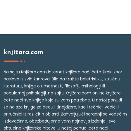
knjižara.com
Na sajtu Knjižara.com internet knjižare naći ćete širok izbor
naslova iz svih žanrova. Bilo da tražite beletristiku, stručnu
literaturu, knjige o umetnosti, filozofiji, psihologiji ili
popularnoj psihologiji, na sajtu Knjižara.com online knjižare
ćete naći sve knjige koje su vam potrebne. U našoj ponudi
se nalaze knjige za decu i tinejdžere, kao i rečnici, vodiči i
priručnici iz različitih oblasti. Zahvaljujući saradnji sa vodećim
izdavačima, obezbeđujemo vam najnovija izdanja i sve
aktuelne knjižarske hitove. U našoj ponudi ćete naći