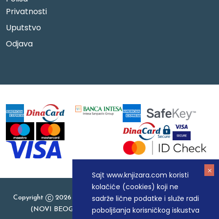
Privatnosti
Uputstvo
Odjava
Sajt www.knjizara.com koristi
kolačiće (cookies) koji ne
sadrže lične podatke i služe radi
Copyright
2026 Knjizara.com - MAKART DOO BEOGRAD
poboljšanja korisničkog iskustva
(NOVI BEOGRAD), PIB: 105184104, MB: 20337524