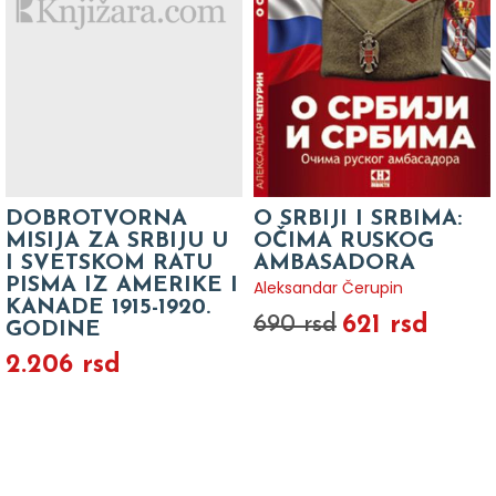
DOBROTVORNA
O SRBIJI I SRBIMA:
MISIJA ZA SRBIJU U
OČIMA RUSKOG
I SVETSKOM RATU
AMBASADORA
PISMA IZ AMERIKE I
Aleksandar Čerupin
KANADE 1915-1920.
621 rsd
690 rsd
GODINE
2.206 rsd