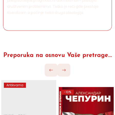
pretpostavljali pragmatični doktrinarnom pristupu
društvenim problemima. Teško je reći gde prestaje
liberalizam a počinje neka druga ideologija.
Preporuka na osnovu Vaše pretrage...
Antikvarna
-10%