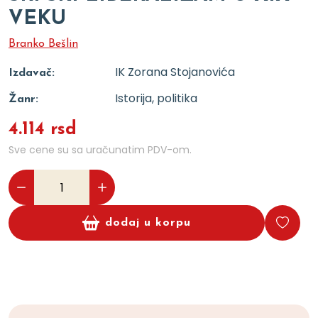
VEKU
Branko Bešlin
IK Zorana Stojanovića
Izdavač:
Istorija, politika
Žanr:
4.114 rsd
Sve cene su sa uračunatim PDV-om.
dodaj u korpu