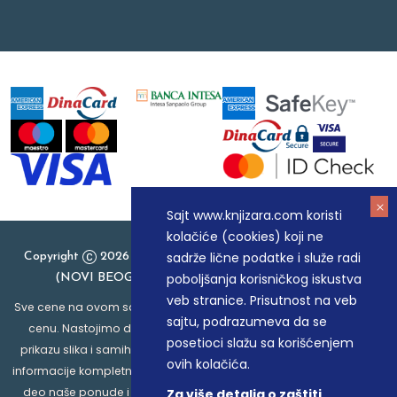
Sajt www.knjizara.com koristi
kolačiće (cookies) koji ne
sadrže lične podatke i služe radi
Copyright
2026 Knjizara.com - MAKART DOO BEOGRAD
poboljšanja korisničkog iskustva
(NOVI BEOGRAD), PIB: 105184104, MB: 20337524
veb stranice. Prisutnost na veb
Sve cene na ovom sajtu iskazane su u dinarima. PDV je uračunat u
sajtu, podrazumeva da se
cenu. Nastojimo da budemo što precizniji u opisu proizvoda,
posetioci slažu sa korišćenjem
prikazu slika i samih cena, ali ne možemo garantovati da su sve
ovih kolačića.
informacije kompletne i bez grešaka. Svi artikli prikazani na sajtu su
deo naše ponude i ne podrazumeva da su dostupni u svakom
Za više detalja o zaštiti