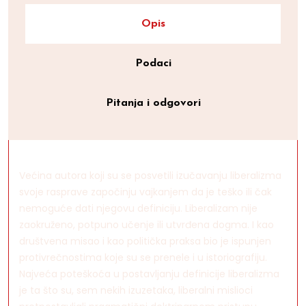
Opis
Podaci
Pitanja i odgovori
Većina autora koji su se posvetili izučavanju liberalizma
svoje rasprave započinju vajkanjem da je teško ili čak
nemoguće dati njegovu definiciju. Liberalizam nije
zaokruženo, potpuno učenje ili utvrđena dogma. I kao
društvena misao i kao politička praksa bio je ispunjen
protivrečnostima koje su se prenele i u istoriografiju.
Najveća poteškoća u postavljanju definicije liberalizma
je ta što su, sem nekih izuzetaka, liberalni mislioci