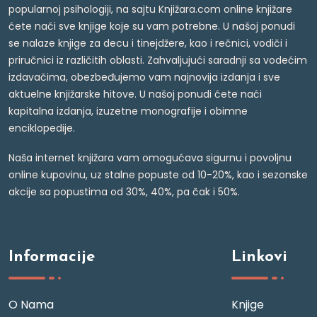
popularnoj psihologiji, na sajtu Knjižara.com online knjižare
ćete naći sve knjige koje su vam potrebne. U našoj ponudi
se nalaze knjige za decu i tinejdžere, kao i rečnici, vodiči i
priručnici iz različitih oblasti. Zahvaljujući saradnji sa vodećim
izdavačima, obezbeđujemo vam najnovija izdanja i sve
aktuelne knjižarske hitove. U našoj ponudi ćete naći
kapitalna izdanja, izuzetne monografije i obimne
enciklopedije.
Naša internet knjižara vam omogućava sigurnu i povoljnu
online kupovinu, uz stalne popuste od 10-20%, kao i sezonske
akcije sa popustima od 30%, 40%, pa čak i 50%.
Informacije
Linkovi
O Nama
Knjige