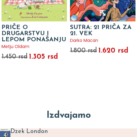
PRIČE O
SUTRA: 21 PRIČA ZA
DRUGARSTVU I
21. VEK
LEPOM PONAŠANJU
Darko Macan
Metju Oldam
1.620 rsd
1.800 rsd
1.305 rsd
1.450 rsd
Izdvajamo
Dzek London