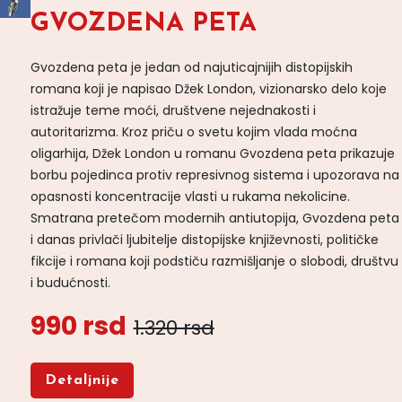
GVOZDENA PETA
Gvozdena peta je jedan od najuticajnijih distopijskih
romana koji je napisao Džek London, vizionarsko delo koje
istražuje teme moći, društvene nejednakosti i
autoritarizma. Kroz priču o svetu kojim vlada moćna
oligarhija, Džek London u romanu Gvozdena peta prikazuje
borbu pojedinca protiv represivnog sistema i upozorava na
opasnosti koncentracije vlasti u rukama nekolicine.
Smatrana pretečom modernih antiutopija, Gvozdena peta
i danas privlači ljubitelje distopijske književnosti, političke
fikcije i romana koji podstiču razmišljanje o slobodi, društvu
i budućnosti.
990 rsd
1.320 rsd
Detaljnije