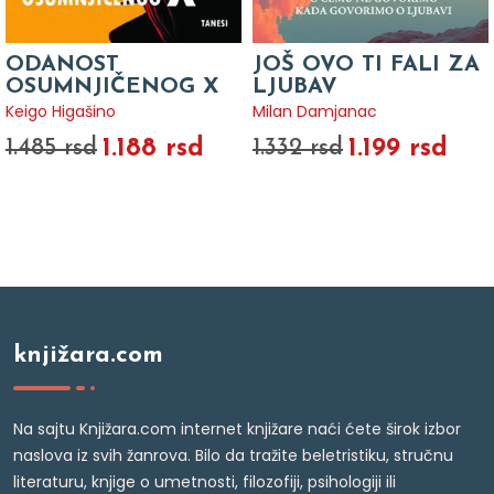
ODANOST
JOŠ OVO TI FALI ZA
OSUMNJIČENOG X
LJUBAV
Keigo Higašino
Milan Damjanac
1.188 rsd
1.199 rsd
1.485 rsd
1.332 rsd
knjižara.com
Na sajtu Knjižara.com internet knjižare naći ćete širok izbor
naslova iz svih žanrova. Bilo da tražite beletristiku, stručnu
literaturu, knjige o umetnosti, filozofiji, psihologiji ili