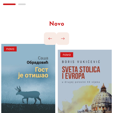
Novo
novo
novo