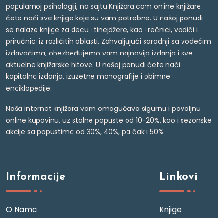
popularnoj psihologiji, na sajtu Knjižara.com online knjižare
ćete naći sve knjige koje su vam potrebne. U našoj ponudi
se nalaze knjige za decu i tinejdžere, kao i rečnici, vodiči i
priručnici iz različitih oblasti. Zahvaljujući saradnji sa vodećim
izdavačima, obezbeđujemo vam najnovija izdanja i sve
aktuelne knjižarske hitove. U našoj ponudi ćete naći
kapitalna izdanja, izuzetne monografije i obimne
enciklopedije.
Naša internet knjižara vam omogućava sigurnu i povoljnu
online kupovinu, uz stalne popuste od 10-20%, kao i sezonske
akcije sa popustima od 30%, 40%, pa čak i 50%.
Informacije
Linkovi
O Nama
Knjige