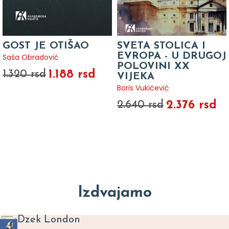
GOST JE OTIŠAO
SVETA STOLICA I
EVROPA - U DRUGOJ
Saša Obradović
POLOVINI XX
1.188 rsd
1.320 rsd
VIJEKA
Boris Vukićević
2.376 rsd
2.640 rsd
Izdvajamo
Dzek London