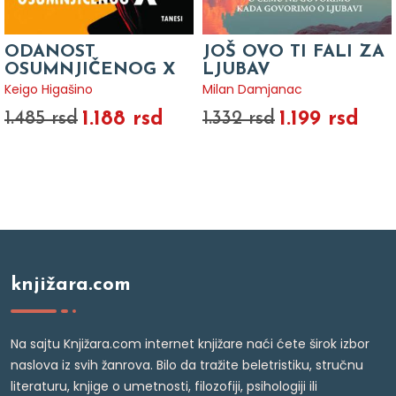
ODANOST
JOŠ OVO TI FALI ZA
OSUMNJIČENOG X
LJUBAV
Keigo Higašino
Milan Damjanac
1.188 rsd
1.199 rsd
1.485 rsd
1.332 rsd
knjižara.com
Na sajtu Knjižara.com internet knjižare naći ćete širok izbor
naslova iz svih žanrova. Bilo da tražite beletristiku, stručnu
literaturu, knjige o umetnosti, filozofiji, psihologiji ili