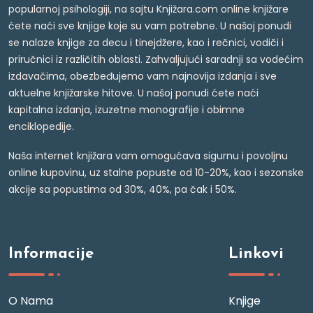
popularnoj psihologiji, na sajtu Knjižara.com online knjižare
ćete naći sve knjige koje su vam potrebne. U našoj ponudi
se nalaze knjige za decu i tinejdžere, kao i rečnici, vodiči i
priručnici iz različitih oblasti. Zahvaljujući saradnji sa vodećim
izdavačima, obezbeđujemo vam najnovija izdanja i sve
aktuelne knjižarske hitove. U našoj ponudi ćete naći
kapitalna izdanja, izuzetne monografije i obimne
enciklopedije.
Naša internet knjižara vam omogućava sigurnu i povoljnu
online kupovinu, uz stalne popuste od 10-20%, kao i sezonske
akcije sa popustima od 30%, 40%, pa čak i 50%.
Informacije
Linkovi
O Nama
Knjige