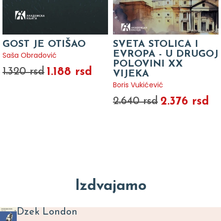
GOST JE OTIŠAO
SVETA STOLICA I
EVROPA - U DRUGOJ
Saša Obradović
POLOVINI XX
1.188 rsd
1.320 rsd
VIJEKA
Boris Vukićević
2.376 rsd
2.640 rsd
Izdvajamo
Dzek London