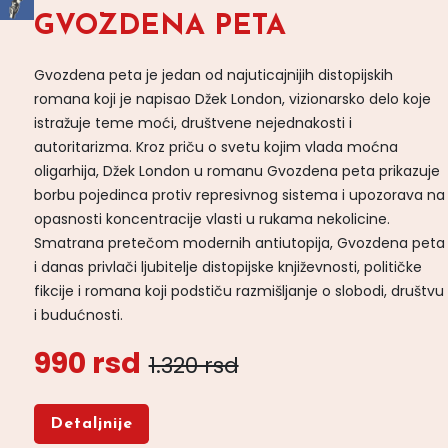
GVOZDENA PETA
Gvozdena peta je jedan od najuticajnijih distopijskih
romana koji je napisao Džek London, vizionarsko delo koje
istražuje teme moći, društvene nejednakosti i
autoritarizma. Kroz priču o svetu kojim vlada moćna
oligarhija, Džek London u romanu Gvozdena peta prikazuje
borbu pojedinca protiv represivnog sistema i upozorava na
opasnosti koncentracije vlasti u rukama nekolicine.
Smatrana pretečom modernih antiutopija, Gvozdena peta
i danas privlači ljubitelje distopijske književnosti, političke
fikcije i romana koji podstiču razmišljanje o slobodi, društvu
i budućnosti.
990 rsd
1.320 rsd
Detaljnije