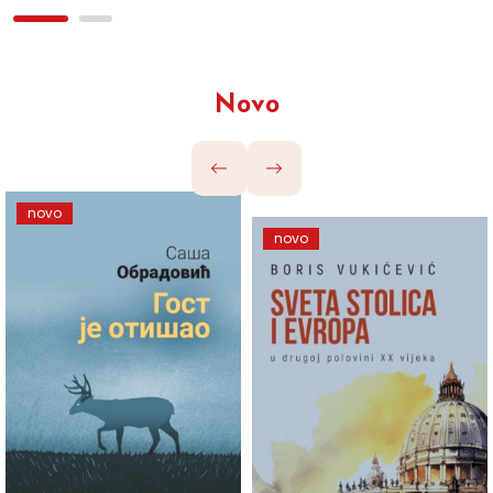
Novo
novo
novo