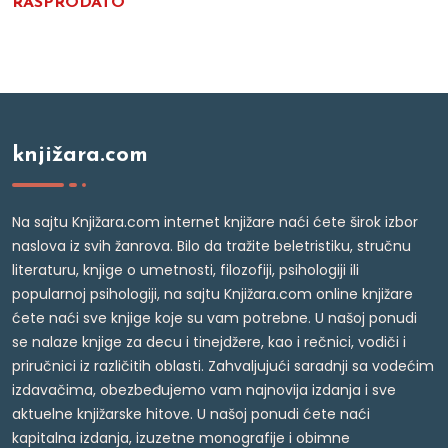
RASPRODATO
knjižara.com
Na sajtu Knjižara.com internet knjižare naći ćete širok izbor
naslova iz svih žanrova. Bilo da tražite beletristiku, stručnu
literaturu, knjige o umetnosti, filozofiji, psihologiji ili
popularnoj psihologiji, na sajtu Knjižara.com online knjižare
ćete naći sve knjige koje su vam potrebne. U našoj ponudi
se nalaze knjige za decu i tinejdžere, kao i rečnici, vodiči i
priručnici iz različitih oblasti. Zahvaljujući saradnji sa vodećim
izdavačima, obezbeđujemo vam najnovija izdanja i sve
aktuelne knjižarske hitove. U našoj ponudi ćete naći
kapitalna izdanja, izuzetne monografije i obimne