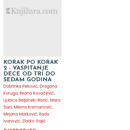
KORAK PO KORAK
2 - VASPITANJE
DECE OD TRI DO
SEDAM GODINA
Dobrinka Peković
,
Dragana
Koruga
,
Ileana Kovačević
,
Ljubica Beljanski-Ristić
,
Mara
Šain
,
Milena Krsmanović
,
Mirjana Marković
,
Rada
Ivanović
,
Zlatko Gajić