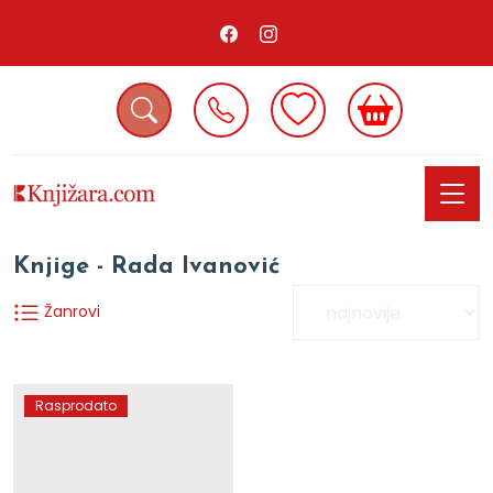
Knjige - Rada Ivanović
Žanrovi
Rasprodato