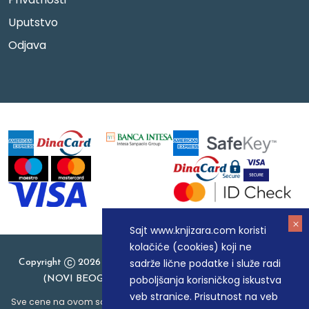
Uputstvo
Odjava
Sajt www.knjizara.com koristi
kolačiće (cookies) koji ne
sadrže lične podatke i služe radi
Copyright
2026 Knjizara.com - MAKART DOO BEOGRAD
poboljšanja korisničkog iskustva
(NOVI BEOGRAD), PIB: 105184104, MB: 20337524
veb stranice. Prisutnost na veb
Sve cene na ovom sajtu iskazane su u dinarima. PDV je uračunat u