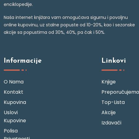
enciklopedije.
Naša internet knjižara vam omogućava sigurnu i povoljnu
online kupovinu, uz stalne popuste od 10-20%, kao i sezonske
akcije sa popustima od 30%, 40%, pa čak i 50%.
Informacije
Linkovi
O Nama
Knjige
Kontakt
Preporučujem
Kupovina
Top-Lista
Uslovi
Akcije
Kupovine
Izdavači
Polisa
Privatnosti