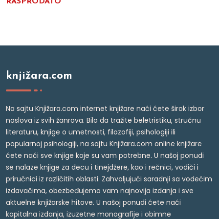
RASPRODATO
knjižara.com
Na sajtu Knjižara.com internet knjižare naći ćete širok izbor
naslova iz svih žanrova. Bilo da tražite beletristiku, stručnu
literaturu, knjige o umetnosti, filozofiji, psihologiji ili
popularnoj psihologiji, na sajtu Knjižara.com online knjižare
ćete naći sve knjige koje su vam potrebne. U našoj ponudi
se nalaze knjige za decu i tinejdžere, kao i rečnici, vodiči i
priručnici iz različitih oblasti. Zahvaljujući saradnji sa vodećim
izdavačima, obezbeđujemo vam najnovija izdanja i sve
aktuelne knjižarske hitove. U našoj ponudi ćete naći
kapitalna izdanja, izuzetne monografije i obimne