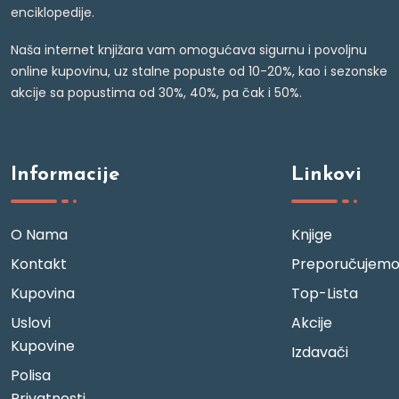
enciklopedije.
Naša internet knjižara vam omogućava sigurnu i povoljnu
online kupovinu, uz stalne popuste od 10-20%, kao i sezonske
akcije sa popustima od 30%, 40%, pa čak i 50%.
Informacije
Linkovi
O Nama
Knjige
Kontakt
Preporučujem
Kupovina
Top-Lista
Uslovi
Akcije
Kupovine
Izdavači
Polisa
Privatnosti