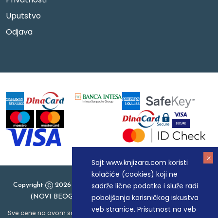
Uputstvo
Odjava
Sajt www.knjizara.com koristi
kolačiće (cookies) koji ne
sadrže lične podatke i služe radi
Copyright
2026 Knjizara.com - MAKART DOO BEOGRAD
poboljšanja korisničkog iskustva
(NOVI BEOGRAD), PIB: 105184104, MB: 20337524
veb stranice. Prisutnost na veb
Sve cene na ovom sajtu iskazane su u dinarima. PDV je uračunat u