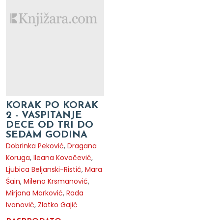
KORAK PO KORAK
2 - VASPITANJE
DECE OD TRI DO
SEDAM GODINA
Dobrinka Peković
,
Dragana
Koruga
,
Ileana Kovačević
,
Ljubica Beljanski-Ristić
,
Mara
Šain
,
Milena Krsmanović
,
Mirjana Marković
,
Rada
Ivanović
,
Zlatko Gajić