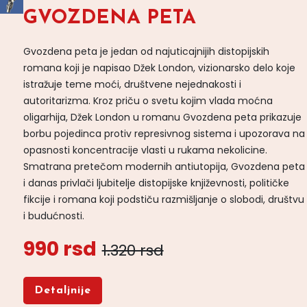
GVOZDENA PETA
Gvozdena peta je jedan od najuticajnijih distopijskih
romana koji je napisao Džek London, vizionarsko delo koje
istražuje teme moći, društvene nejednakosti i
autoritarizma. Kroz priču o svetu kojim vlada moćna
oligarhija, Džek London u romanu Gvozdena peta prikazuje
borbu pojedinca protiv represivnog sistema i upozorava na
opasnosti koncentracije vlasti u rukama nekolicine.
Smatrana pretečom modernih antiutopija, Gvozdena peta
i danas privlači ljubitelje distopijske književnosti, političke
fikcije i romana koji podstiču razmišljanje o slobodi, društvu
i budućnosti.
990 rsd
1.320 rsd
Detaljnije