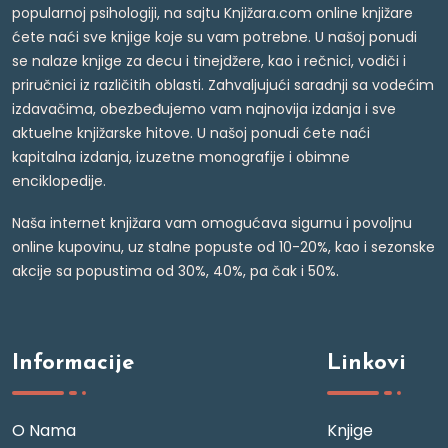
popularnoj psihologiji, na sajtu Knjižara.com online knjižare
ćete naći sve knjige koje su vam potrebne. U našoj ponudi
se nalaze knjige za decu i tinejdžere, kao i rečnici, vodiči i
priručnici iz različitih oblasti. Zahvaljujući saradnji sa vodećim
izdavačima, obezbeđujemo vam najnovija izdanja i sve
aktuelne knjižarske hitove. U našoj ponudi ćete naći
kapitalna izdanja, izuzetne monografije i obimne
enciklopedije.
Naša internet knjižara vam omogućava sigurnu i povoljnu
online kupovinu, uz stalne popuste od 10-20%, kao i sezonske
akcije sa popustima od 30%, 40%, pa čak i 50%.
Informacije
Linkovi
O Nama
Knjige