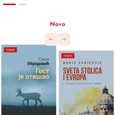
Novo
novo
novo