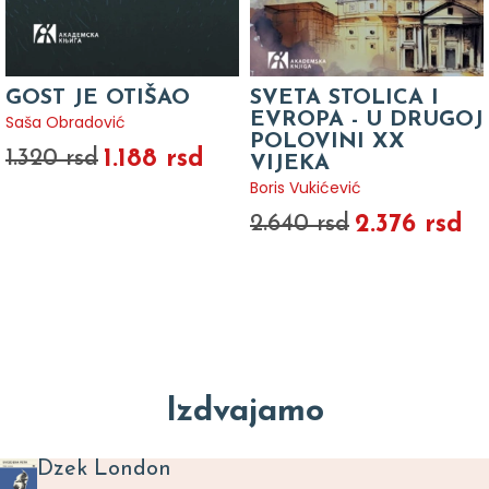
GOST JE OTIŠAO
SVETA STOLICA I
EVROPA - U DRUGOJ
Saša Obradović
POLOVINI XX
1.188 rsd
1.320 rsd
VIJEKA
Boris Vukićević
2.376 rsd
2.640 rsd
Izdvajamo
Dzek London