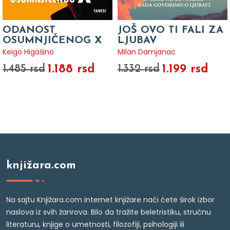
ODANOST
JOŠ OVO TI FALI ZA
OSUMNJIČENOG X
LJUBAV
Keigo Higašino
Milan Damjanac
1.188 rsd
1.199 rsd
1.485 rsd
1.332 rsd
knjižara.com
Na sajtu Knjižara.com internet knjižare naći ćete širok izbor
naslova iz svih žanrova. Bilo da tražite beletristiku, stručnu
literaturu, knjige o umetnosti, filozofiji, psihologiji ili