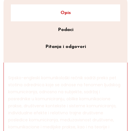
Opis
Podaci
Pitanja i odgovori
Srpsko-engleski komunikološki rečnik sadrži preko pet
stotina odrednica koje se odnose na fenomen ljudskog
komuniciranja, odnosno na subjekte, sadržaj i
posrednike u komuniciranju, oblike komunikacione
prakse, društvene kontekste i sisteme komuniciranja,
individualne efekte i relativno trajne društvene
posledice komuniciranja, međuzavisnost društvene,
komunikacione i medijske prakse, kao i na teorije i