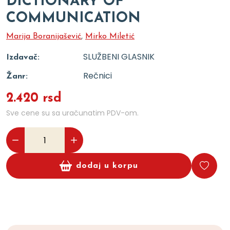
DICTIONARY OF
COMMUNICATION
Marija Boranijašević
,
Mirko Miletić
SLUŽBENI GLASNIK
Izdavač:
Rečnici
Žanr:
2.420 rsd
Sve cene su sa uračunatim PDV-om.
dodaj u korpu