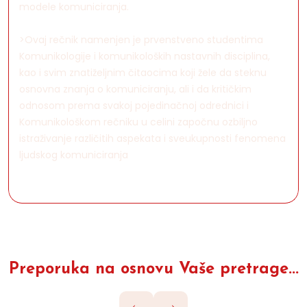
modele komuniciranja.
>Ovaj rečnik namenjen je prvenstveno studentima
Komunikologije i komunikoloških nastavnih disciplina,
kao i svim znatiželjnim čitaocima koji žele da steknu
osnovna znanja o komuniciranju, ali i da kritičkim
odnosom prema svakoj pojedinačnoj odrednici i
Komunikološkom rečniku u celini započnu ozbiljno
istraživanje različitih aspekata i sveukupnosti fenomena
ljudskog komuniciranja
Preporuka na osnovu Vaše pretrage...