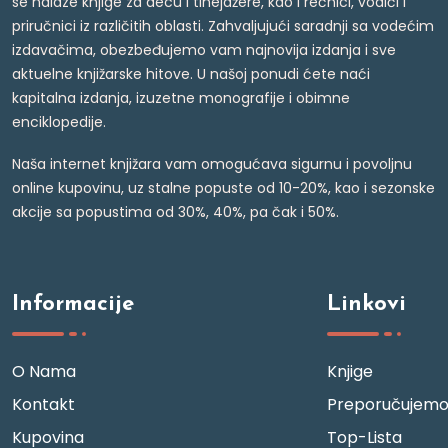
se nalaze knjige za decu i tinejdžere, kao i rečnici, vodiči i
priručnici iz različitih oblasti. Zahvaljujući saradnji sa vodećim
izdavačima, obezbeđujemo vam najnovija izdanja i sve
aktuelne knjižarske hitove. U našoj ponudi ćete naći
kapitalna izdanja, izuzetne monografije i obimne
enciklopedije.
Naša internet knjižara vam omogućava sigurnu i povoljnu
online kupovinu, uz stalne popuste od 10-20%, kao i sezonske
akcije sa popustima od 30%, 40%, pa čak i 50%.
Informacije
Linkovi
O Nama
Knjige
Kontakt
Preporučujem
Kupovina
Top-Lista