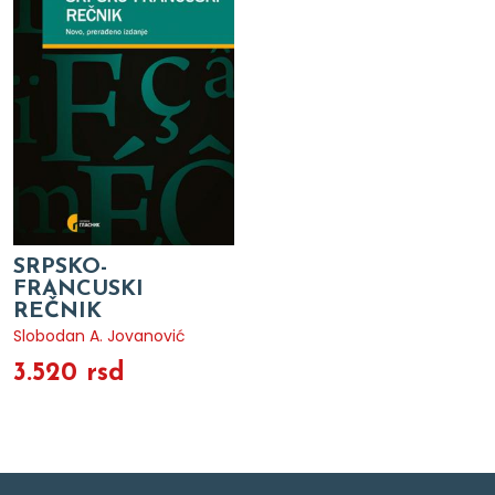
SRPSKO-
FRANCUSKI
REČNIK
Slobodan A. Jovanović
3.520 rsd