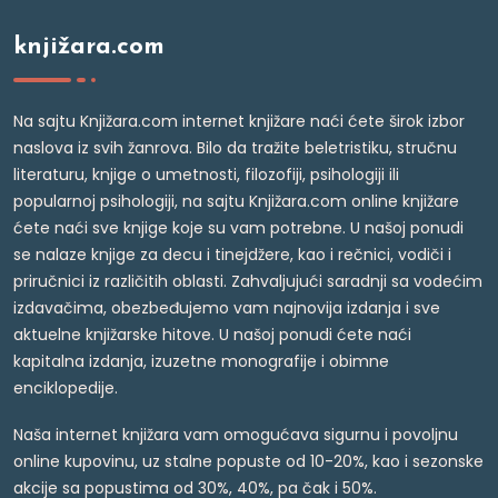
knjižara.com
Na sajtu Knjižara.com internet knjižare naći ćete širok izbor
naslova iz svih žanrova. Bilo da tražite beletristiku, stručnu
literaturu, knjige o umetnosti, filozofiji, psihologiji ili
popularnoj psihologiji, na sajtu Knjižara.com online knjižare
ćete naći sve knjige koje su vam potrebne. U našoj ponudi
se nalaze knjige za decu i tinejdžere, kao i rečnici, vodiči i
priručnici iz različitih oblasti. Zahvaljujući saradnji sa vodećim
izdavačima, obezbeđujemo vam najnovija izdanja i sve
aktuelne knjižarske hitove. U našoj ponudi ćete naći
kapitalna izdanja, izuzetne monografije i obimne
enciklopedije.
Naša internet knjižara vam omogućava sigurnu i povoljnu
online kupovinu, uz stalne popuste od 10-20%, kao i sezonske
akcije sa popustima od 30%, 40%, pa čak i 50%.