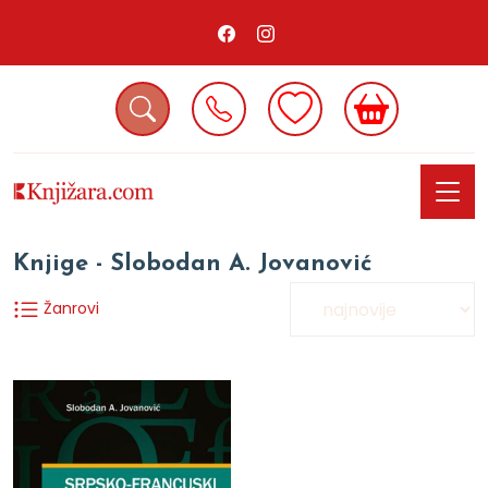
Knjige - Slobodan A. Jovanović
Žanrovi