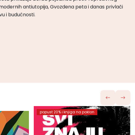
odernih antiutopija, Gvozdena peta i danas privlači
tvu i budućnosti.
popust 20% i knjiga na poklon