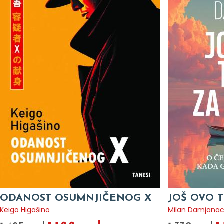
ODANOST OSUMNJIČENOG X
JOŠ OVO T
Keigo Higašino
Milan Damjana