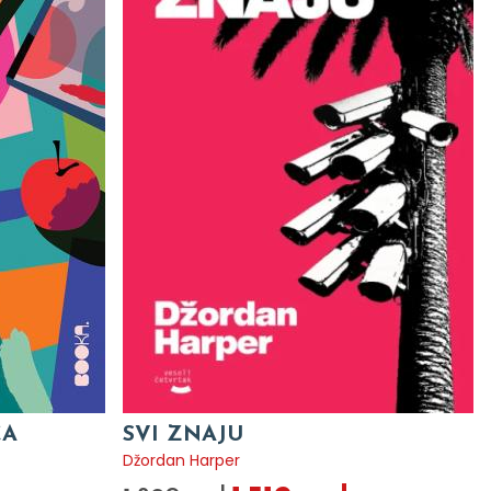
CA
SVI ZNAJU
Džordan Harper