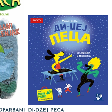
novo
 OFARBANI
DI-DŽEJ PECA