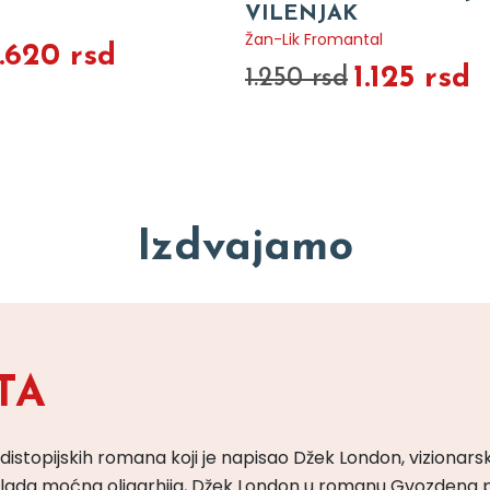
VILENJAK
Žan-Lik Fromantal
1.620 rsd
1.125 rsd
1.250 rsd
Izdvajamo
TA
 distopijskih romana koji je napisao Džek London, vizionars
m vlada moćna oligarhija, Džek London u romanu Gvozdena 