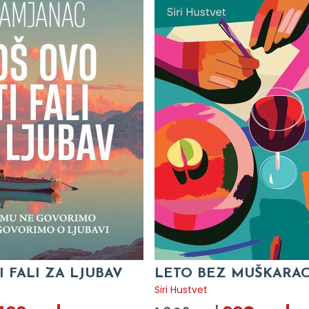
I FALI ZA LJUBAV
LETO BEZ MUŠKARA
c
Siri Hustvet