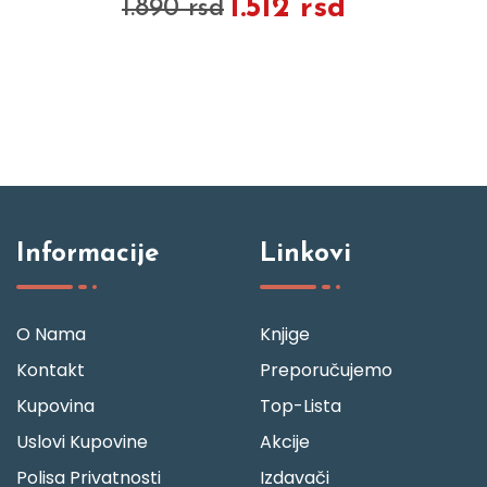
1.512 rsd
1.890 rsd
Informacije
Linkovi
O Nama
Knjige
Kontakt
Preporučujemo
Kupovina
Top-Lista
Uslovi Kupovine
Akcije
Polisa Privatnosti
Izdavači