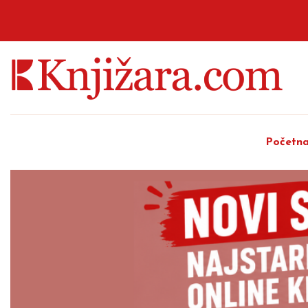
Početn