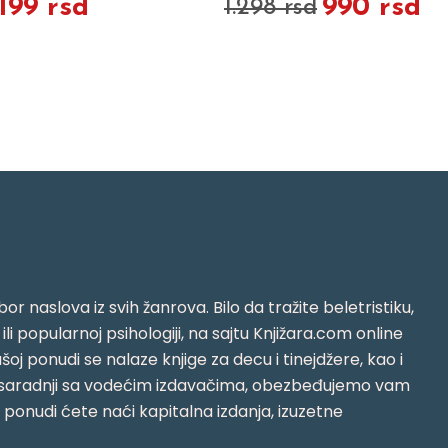
.199 rsd
990 rsd
1.298 rsd
or naslova iz svih žanrova. Bilo da tražite beletristiku,
i ili popularnoj psihologiji, na sajtu Knjižara.com online
oj ponudi se nalaze knjige za decu i tinejdžere, kao i
jujući saradnji sa vodećim izdavačima, obezbeđujemo vam
j ponudi ćete naći kapitalna izdanja, izuzetne