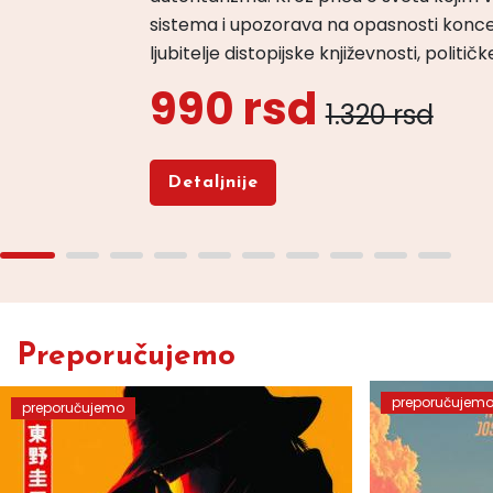
sistema i upozorava na opasnosti konce
ljubitelje distopijske književnosti, politi
990 rsd
1.320 rsd
Detaljnije
Preporučujemo
preporučujem
preporučujemo