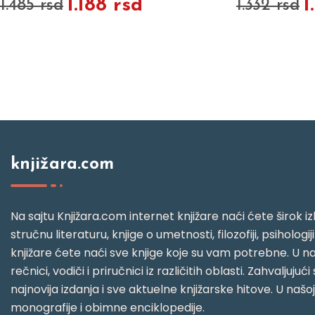
1.188 rsd
1
1.485 rsd
1.332 rsd
knjižara.com
Na sajtu Knjižara.com internet knjižare naći ćete širok izb
stručnu literaturu, knjige o umetnosti, filozofiji, psihologij
knjižare ćete naći sve knjige koje su vam potrebne. U naš
rečnici, vodiči i priručnici iz različitih oblasti. Zahval
najnovija izdanja i sve aktuelne knjižarske hitove. U našo
monografije i obimne enciklopedije.