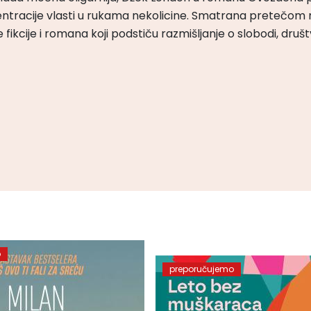
ntracije vlasti u rukama nekolicine. Smatrana pretečom m
čke fikcije i romana koji podstiču razmišljanje o slobodi, druš
o
preporučujemo