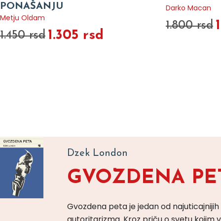
PONAŠANJU
Darko Macan
Metju Oldam
1.800 rsd
1.305 rsd
1.450 rsd
Dzek London
GVOZDENA PE
Gvozdena peta je jedan od najuticajnijih
autoritarizma. Kroz priču o svetu koji