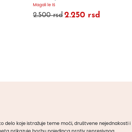
Magali le Iš
2.250 rsd
2.500 rsd
ko delo koje istražuje teme moći, društvene nejednakosti i
peta prikazuje borbu pojedinca protiv represivnog