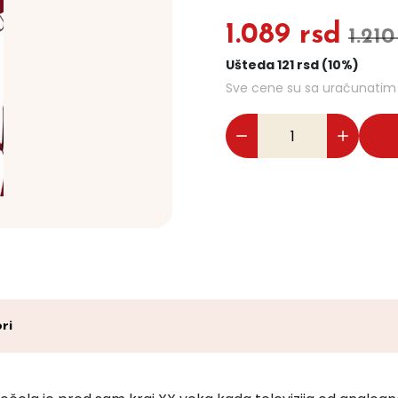
1.089 rsd
1.210
Ušteda 121 rsd (10%)
Sve cene su sa uračunati
ri