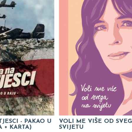
-10%
VIŠE OD SVEGA NA
JA U VRTIĆU
Simeon Marinković
,
Slavica Mar