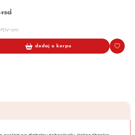
 rsd
m PDV-om.
dodaj u korpu