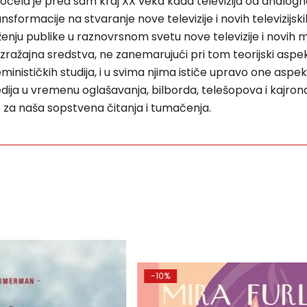
tpočela je pred sam kraj XX veka kada televizija od analogne
sformacije na stvaranje nove televizije i novih televizijs
ženju publike u raznovrsnom svetu nove televizije i novih me
a izražajna sredstva, ne zanemarujući pri tom teorijski aspe
 feminističkih studija, i u svima njima ističe upravo one asp
dija u vremenu oglašavanja, bilborda, telešopova i kajrona
 za naša sopstvena čitanja i tumačenja.