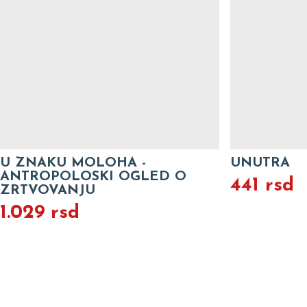
UNUTRA
RACUNAR : 
ODGOVOR
441 rsd
441 rsd