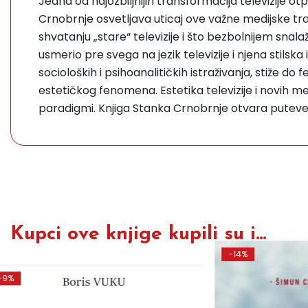
Jedna od najozbiljnijih transformacija televizije o
Crnobrnje osvetljava uticaj ove važne medijske tran
shvatanju „stare“ televizije i što bezbolnijem snala
usmerio pre svega na jezik televizije i njena stilsk
socioloških i psihoanalitičkih istraživanja, stiže do
estetičkog fenomena. Estetika televizije i novih me
paradigmi. Knjiga Stanka Crnobrnje otvara puteve
Kupci ove knjige kupili su i...
-14%
-10%