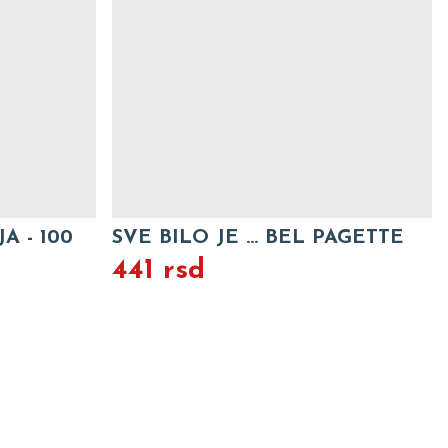
PAGETTE
60 GODINA MALOG POZORISTA
"DUSKO RADOVIC"
1.000 rsd