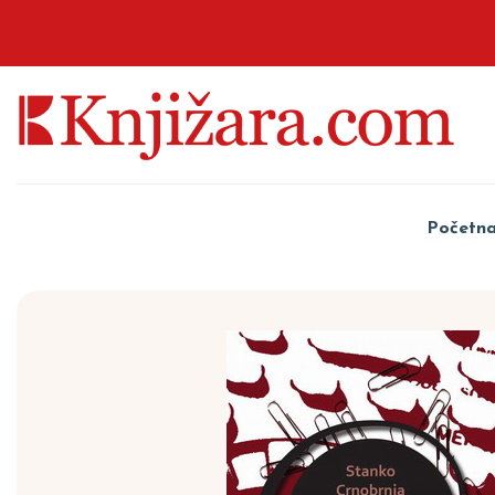
Početn