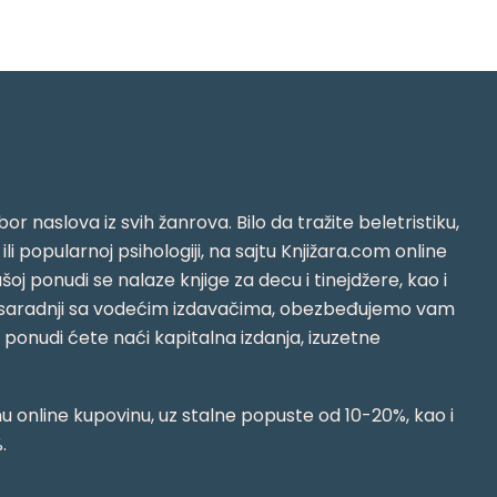
or naslova iz svih žanrova. Bilo da tražite beletristiku,
i ili popularnoj psihologiji, na sajtu Knjižara.com online
oj ponudi se nalaze knjige za decu i tinejdžere, kao i
jujući saradnji sa vodećim izdavačima, obezbeđujemo vam
j ponudi ćete naći kapitalna izdanja, izuzetne
 online kupovinu, uz stalne popuste od 10-20%, kao i
.