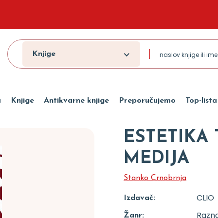
Knjige
a
Knjige
Antikvarne knjige
Preporučujemo
Top-lista
ESTETIKA 
MEDIJA
Stanko Crnobrnja
CLIO
Izdavač:
Razn
Žanr: