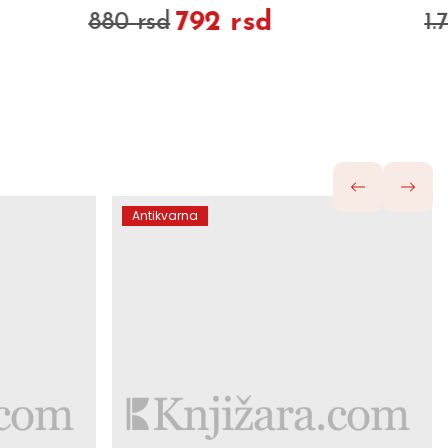
1.584 rsd
1.760 rsd
Antikvarna