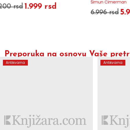
Šimun Cimerman
Mira Furlan
5.995 rsd
1
6.996 rsd
1.991 rsd
Preporuka na osnovu Vaše pretra
Antikvarna
Antikvarna