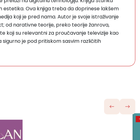
 prelazi na digitalnu tehnologiju. Knjiga Stanka
kih estetika. Ova knjiga treba da doprinese lakšem
dija koji je pred nama. Autor je svoje istraživanje
kt; od narativne teorije, preko teorije žanrova,
ekte koji su relevantni za proučavanje televizije kao
 sigurno je pod pritiskom sasvim različitih
-10%