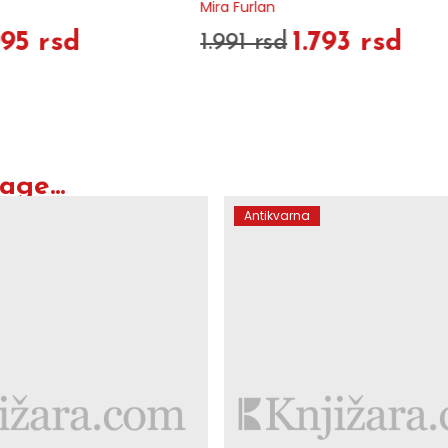
792 rsd
880 rsd
.793 rsd
ge...
Antikvarna