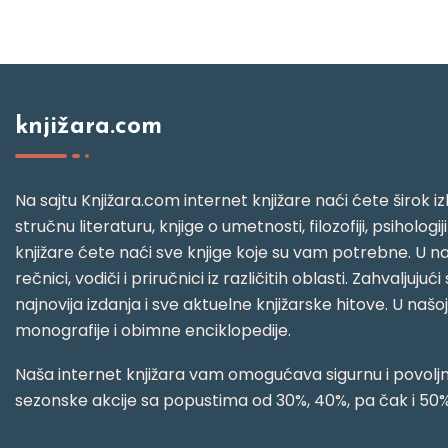
knjižara.com
Na sajtu Knjižara.com internet knjižare naći ćete širok izb
stručnu literaturu, knjige o umetnosti, filozofiji, psihologij
knjižare ćete naći sve knjige koje su vam potrebne. U naš
rečnici, vodiči i priručnici iz različitih oblasti. Zahval
najnovija izdanja i sve aktuelne knjižarske hitove. U našo
monografije i obimne enciklopedije.
Naša internet knjižara vam omogućava sigurnu i povoljnu
sezonske akcije sa popustima od 30%, 40%, pa čak i 50%