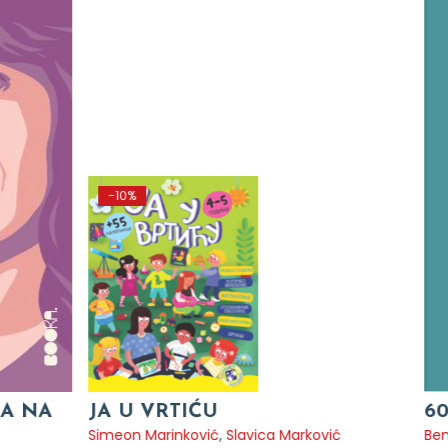
60 MINUTA U OVDE I SADA
ković
Bendžamin Jalom
,
Irvin Jalom