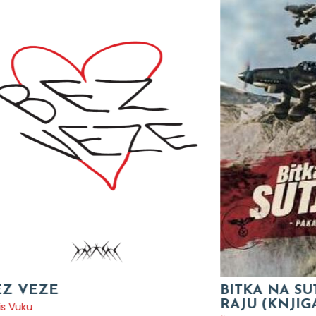
BITKA NA SUTJESCI - PAKAO U
VOLI ME 
RAJU (KNJIGA + KARTA)
SVIJETU