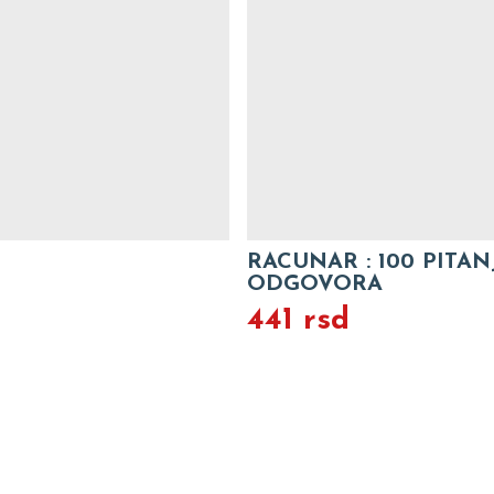
100 PITANJA - 100
SVE BILO JE ... BEL 
A
441 rsd