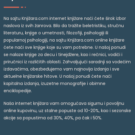
Na sajtu Knjižara.com internet knjižare naći ćete širok izbor
naslova iz svih žanrova. Bilo da tražite beletristiku, stručnu
literaturu, knjige o umetnosti, filozofiji, psihologiji ili
popularnoj psihologiji, na sajtu Knjižara.com online knjižare
ćete naći sve knjige koje su vam potrebne. U našoj ponudi
se nalaze knjige za decu i tinejdžere, kao i rečnici, vodiči i
priručnici iz različitih oblasti. Zahvaljujući saradnji sa vodećim
izdavačima, obezbeđujemo vam najnovija izdanja i sve
aktuelne knjižarske hitove. U našoj ponudi ćete naći
kapitalna izdanja, izuzetne monografije i obimne
enciklopedije.
Naša internet knjižara vam omogućava sigurnu i povoljnu
online kupovinu, uz stalne popuste od 10-20%, kao i sezonske
akcije sa popustima od 30%, 40%, pa čak i 50%.