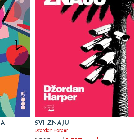
CA
SVI ZNAJU
Džordan Harper