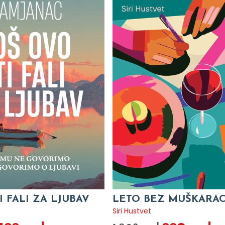
I FALI ZA LJUBAV
LETO BEZ MUŠKARA
c
Siri Hustvet