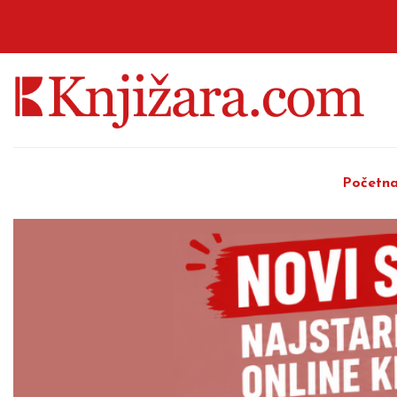
Početn