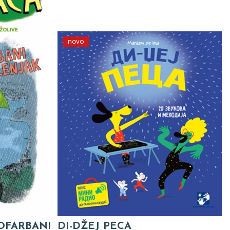
novo
 OFARBANI
DI-DŽEJ PECA