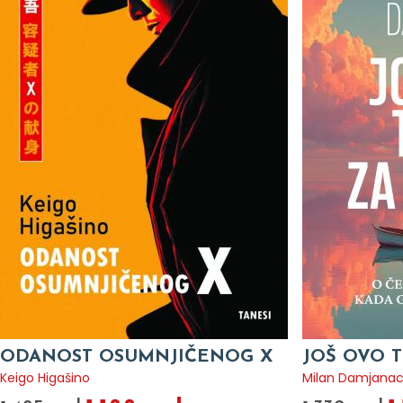
ODANOST OSUMNJIČENOG X
JOŠ OVO T
Keigo Higašino
Milan Damjana