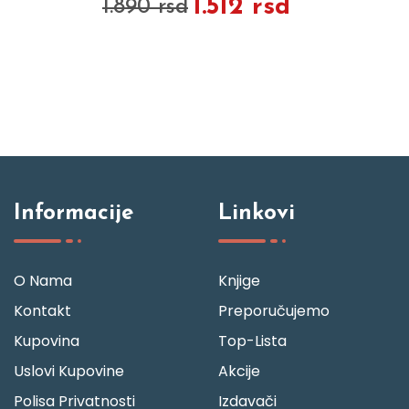
1.512 rsd
1.890 rsd
Informacije
Linkovi
O Nama
Knjige
Kontakt
Preporučujemo
Kupovina
Top-Lista
Uslovi Kupovine
Akcije
Polisa Privatnosti
Izdavači