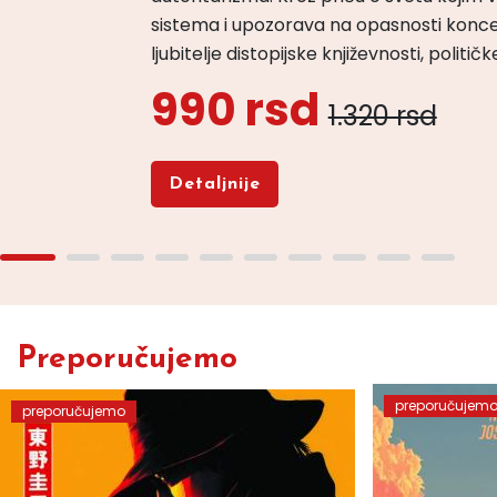
sistema i upozorava na opasnosti konce
ljubitelje distopijske književnosti, politi
990 rsd
1.320 rsd
Detaljnije
Preporučujemo
preporučujem
preporučujemo