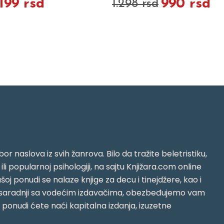
.199 rsd
990 rsd
1.298 rsd
or naslova iz svih žanrova. Bilo da tražite beletristiku,
i ili popularnoj psihologiji, na sajtu Knjižara.com online
oj ponudi se nalaze knjige za decu i tinejdžere, kao i
jujući saradnji sa vodećim izdavačima, obezbeđujemo vam
j ponudi ćete naći kapitalna izdanja, izuzetne