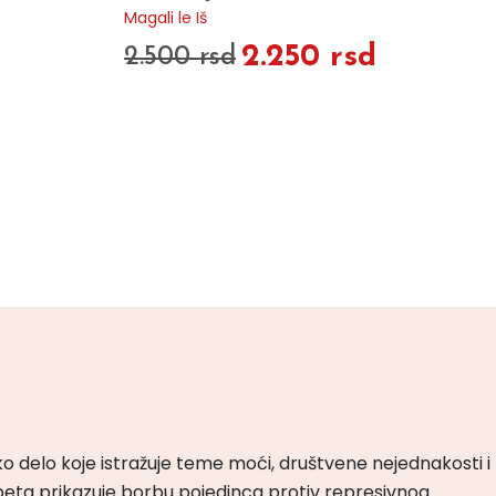
Magali le Iš
2.250 rsd
2.500 rsd
ko delo koje istražuje teme moći, društvene nejednakosti i
peta prikazuje borbu pojedinca protiv represivnog