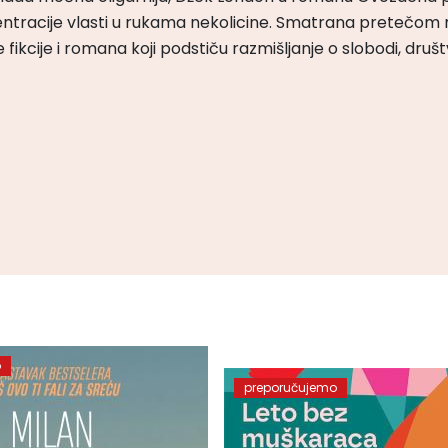
ntracije vlasti u rukama nekolicine. Smatrana pretečom m
čke fikcije i romana koji podstiču razmišljanje o slobodi, druš
o
preporučujemo