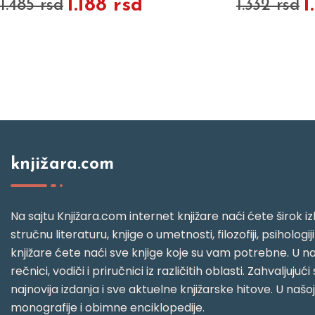
1.188 rsd
1
1.485 rsd
1.332 rsd
knjižara.com
Na sajtu Knjižara.com internet knjižare naći ćete širok izb
stručnu literaturu, knjige o umetnosti, filozofiji, psihologij
knjižare ćete naći sve knjige koje su vam potrebne. U naš
rečnici, vodiči i priručnici iz različitih oblasti. Zahval
najnovija izdanja i sve aktuelne knjižarske hitove. U našo
monografije i obimne enciklopedije.