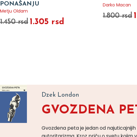
PONAŠANJU
Darko Macan
Metju Oldam
1.800 rsd
1.305 rsd
1.450 rsd
Dzek London
GVOZDENA PE
Gvozdena peta je jedan od najuticajnijih
autoritarizma. Kroz priču o svetu koji