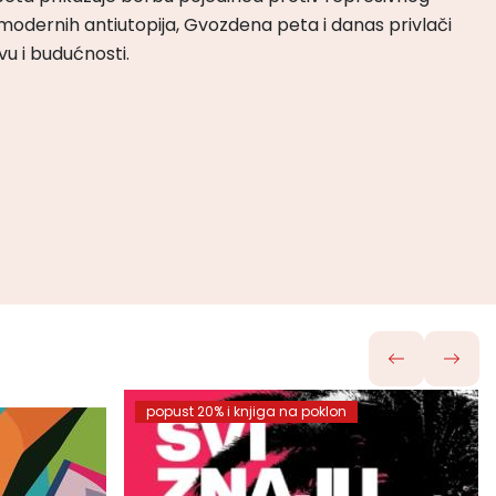
odernih antiutopija, Gvozdena peta i danas privlači
tvu i budućnosti.
popust 20% i knjiga na poklon