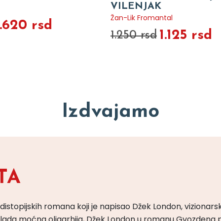
VILENJAK
Žan-Lik Fromantal
1.620 rsd
1.125 rsd
1.250 rsd
Izdvajamo
TA
 distopijskih romana koji je napisao Džek London, vizionars
m vlada moćna oligarhija, Džek London u romanu Gvozdena 