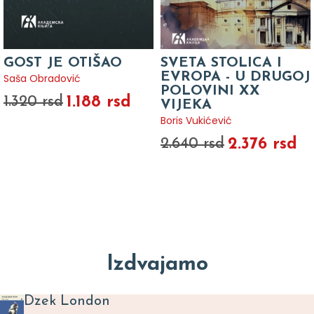
GOST JE OTIŠAO
SVETA STOLICA I
EVROPA - U DRUGOJ
Saša Obradović
POLOVINI XX
1.188 rsd
1.320 rsd
VIJEKA
Boris Vukićević
2.376 rsd
2.640 rsd
Izdvajamo
Dzek London