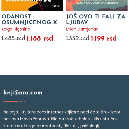
ODANOST
JOŠ OVO TI FALI ZA
OSUMNJIČENOG X
LJUBAV
Keigo Higašino
Milan Damjanac
1.188 rsd
1.199 rsd
1.485 rsd
1.332 rsd
knjižara.com
Na sajtu Knjižara.com internet knjižare naći ćete širok izbor
naslova iz svih žanrova. Bilo da tražite beletristiku, stručnu
literaturu, knjige o umetnosti, filozofiji, psihologiji ili