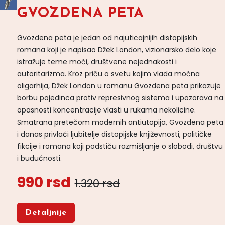
GVOZDENA PETA
Gvozdena peta je jedan od najuticajnijih distopijskih
romana koji je napisao Džek London, vizionarsko delo koje
istražuje teme moći, društvene nejednakosti i
autoritarizma. Kroz priču o svetu kojim vlada moćna
oligarhija, Džek London u romanu Gvozdena peta prikazuje
borbu pojedinca protiv represivnog sistema i upozorava na
opasnosti koncentracije vlasti u rukama nekolicine.
Smatrana pretečom modernih antiutopija, Gvozdena peta
i danas privlači ljubitelje distopijske književnosti, političke
fikcije i romana koji podstiču razmišljanje o slobodi, društvu
i budućnosti.
990 rsd
1.320 rsd
Detaljnije