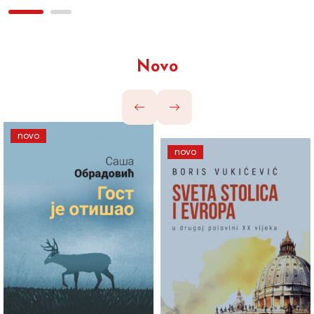
Novo
novo
novo