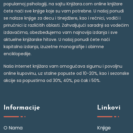
popularnoj psihologiji, na sajtu Knjižara.com online knjižare
ćete naći sve knjige koje su vam potrebne. U našoj ponudi
se nalaze knjige za decu i tinejdžere, kao i rečnici, vodiči i
priručnici iz različitih oblasti. Zahvaljujući saradnji sa vodećim
izdavačima, obezbeđujemo vam najnovija izdanja i sve
aktuelne knjižarske hitove. U našoj ponudi ćete naći
kapitalna izdanja, izuzetne monografije i obimne
enciklopedije.
Naša internet knjižara vam omogućava sigurnu i povoljnu
online kupovinu, uz stalne popuste od 10-20%, kao i sezonske
akcije sa popustima od 30%, 40%, pa čak i 50%.
Informacije
Linkovi
O Nama
Knjige