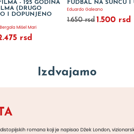
FILMA - 125 GODINA
FUDBAL NA SUNCU I 
FILMA (DRUGO
Eduardo Galeano
O I DOPUNJENO
1.500 rsd
1.650 rsd
ergala Mišel Mari
2.475 rsd
Izdvajamo
TA
 distopijskih romana koji je napisao Džek London, vizionars