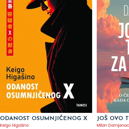
ODANOST OSUMNJIČENOG X
JOŠ OVO T
Keigo Higašino
Milan Damjana