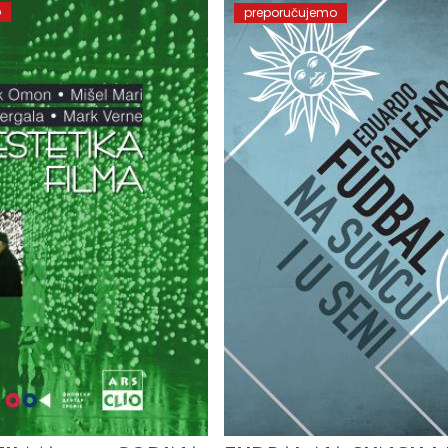
o
preporučujemo