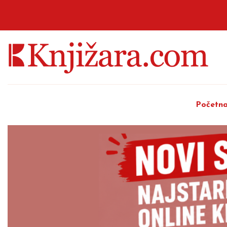
Početn