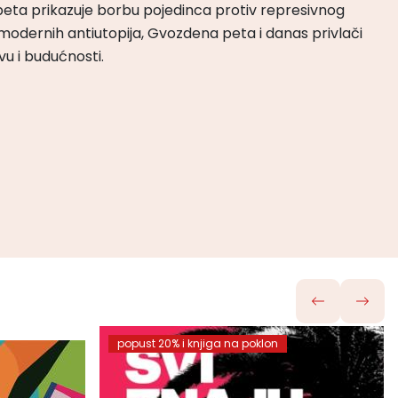
peta prikazuje borbu pojedinca protiv represivnog
odernih antiutopija, Gvozdena peta i danas privlači
tvu i budućnosti.
popust 20% i knjiga na poklon