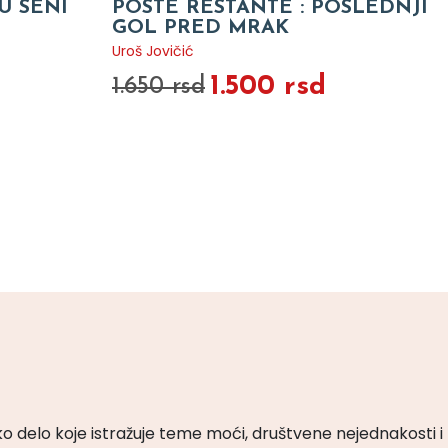
U SENI
POSTE RESTANTE : POSLEDNJI
GOL PRED MRAK
Uroš Jovičić
1.500 rsd
1.650 rsd
ko delo koje istražuje teme moći, društvene nejednakosti i