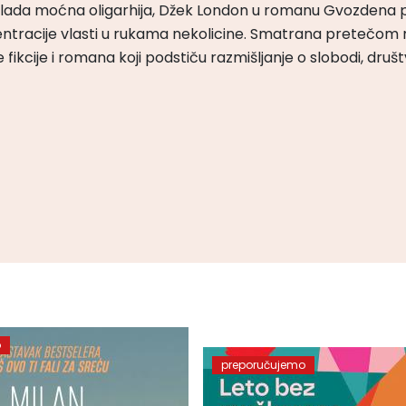
m vlada moćna oligarhija, Džek London u romanu Gvozdena 
ntracije vlasti u rukama nekolicine. Smatrana pretečom m
čke fikcije i romana koji podstiču razmišljanje o slobodi, druš
o
preporučujemo