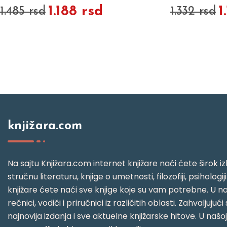
1.188 rsd
1
1.485 rsd
1.332 rsd
knjižara.com
Na sajtu Knjižara.com internet knjižare naći ćete širok izb
stručnu literaturu, knjige o umetnosti, filozofiji, psihologij
knjižare ćete naći sve knjige koje su vam potrebne. U naš
rečnici, vodiči i priručnici iz različitih oblasti. Zahval
najnovija izdanja i sve aktuelne knjižarske hitove. U našo