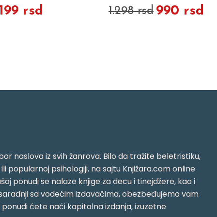
.199 rsd
990 rsd
1.298 rsd
or naslova iz svih žanrova. Bilo da tražite beletristiku,
i ili popularnoj psihologiji, na sajtu Knjižara.com online
oj ponudi se nalaze knjige za decu i tinejdžere, kao i
jujući saradnji sa vodećim izdavačima, obezbeđujemo vam
j ponudi ćete naći kapitalna izdanja, izuzetne