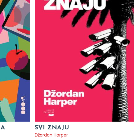
CA
SVI ZNAJU
Džordan Harper