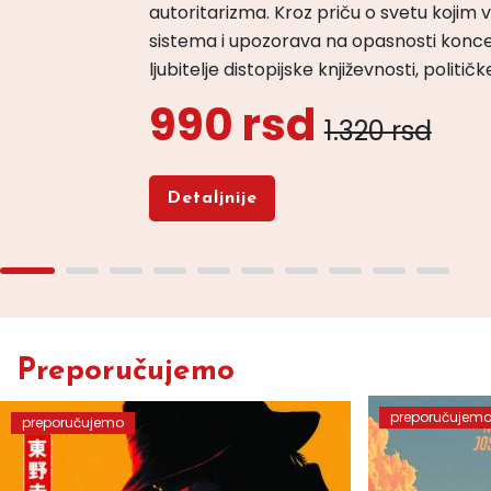
autoritarizma. Kroz priču o svetu koji
sistema i upozorava na opasnosti konce
ljubitelje distopijske književnosti, politi
990 rsd
1.320 rsd
Detaljnije
Preporučujemo
preporučujem
preporučujemo