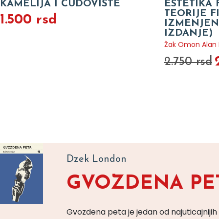
KAMELIJA I ČUDOVIŠTE
ESTETIKA 
TEORIJE 
1.500 rsd
IZMENJEN
IZDANJE)
Žak Omon Alan B
2.750 rsd
Dzek London
GVOZDENA PE
Gvozdena peta je jedan od najuticajnijih