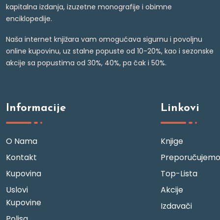
kapitalna izdanja, izuzetne monografije i obimne
enciklopedije.
Naša internet knjižara vam omogućava sigurnu i povoljnu
online kupovinu, uz stalne popuste od 10-20%, kao i sezonske
akcije sa popustima od 30%, 40%, pa čak i 50%.
Informacije
Linkovi
O Nama
Knjige
Kontakt
Preporučujem
Kupovina
Top-Lista
Uslovi
Akcije
Kupovine
Izdavači
Polisa