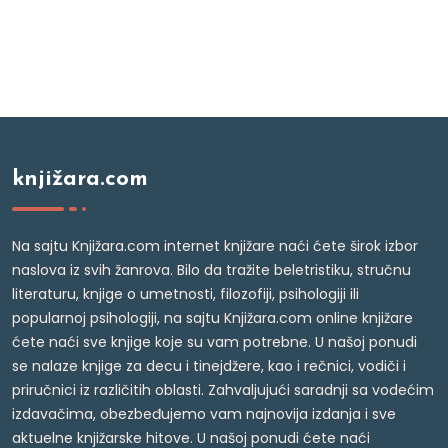
knjižara.com
Na sajtu Knjižara.com internet knjižare naći ćete širok izbor
naslova iz svih žanrova. Bilo da tražite beletristiku, stručnu
literaturu, knjige o umetnosti, filozofiji, psihologiji ili
popularnoj psihologiji, na sajtu Knjižara.com online knjižare
ćete naći sve knjige koje su vam potrebne. U našoj ponudi
se nalaze knjige za decu i tinejdžere, kao i rečnici, vodiči i
priručnici iz različitih oblasti. Zahvaljujući saradnji sa vodećim
izdavačima, obezbeđujemo vam najnovija izdanja i sve
aktuelne knjižarske hitove. U našoj ponudi ćete naći