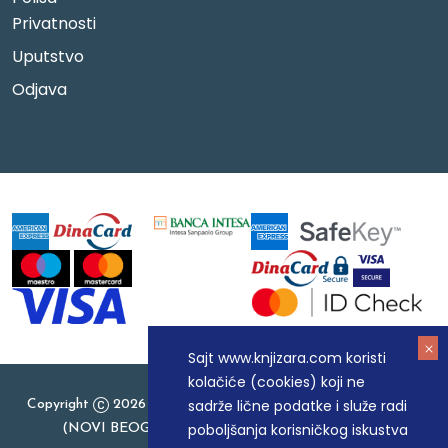
Privatnosti
Uputstvo
Odjava
Sajt www.knjizara.com koristi
kolačiće (cookies) koji ne
sadrže lične podatke i služe radi
Copyright
2026 Knjizara.com - MAKART DOO BEOGRAD
poboljšanja korisničkog iskustva
(NOVI BEOGRAD), PIB: 105184104, MB: 20337524