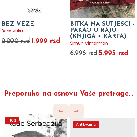
BEZ VEZE
BITKA NA SUTJESCI -
PAKAO U RAJU
Boris Vuku
(KNJIGA + KARTA)
1.999 rsd
2.200 rsd
Šimun Cimerman
5.995 rsd
6.996 rsd
Preporuka na osnovu Vaše pretrage...
-10%
Antikvarna