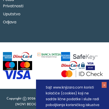
Privatnosti
Uputstvo
Odjava
Sajt www.knjizara.com koristi
kolačiće (cookies) koji ne
sadrže lične podatke i služe radi
Copyright
2026 Knjizara.com - MAKART DOO BEOGRAD
poboljšanja korisničkog iskustva
(NOVI BEOGRAD), PIB: 105184104, MB: 20337524