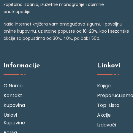
kapitalna izdanja, izuzetne monografije i obimne
enciklopedije.
Naša internet knjižara vam omogućava sigurnu i povoljnu
online kupovinu, uz stalne popuste od 10-20%, kao i sezonske
akcije sa popustima od 30%, 40%, pa čak i 50%.
Informacije
Linkovi
O Nama
Knjige
Kontakt
Preporučujem
Kupovina
Top-Lista
Uslovi
Akcije
Kupovine
Izdavači
Polisa