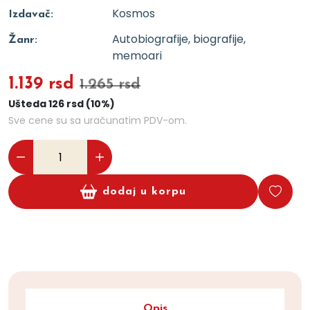
Kosmos
Izdavač:
Autobiografije, biografije,
Žanr:
memoari
1.139 rsd
1.265 rsd
Ušteda 126 rsd (10%)
Sve cene su sa uračunatim PDV-om.
dodaj u korpu
Opis