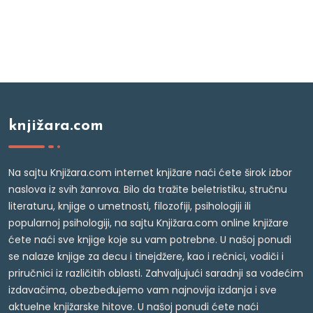
knjižara.com
Na sajtu Knjižara.com internet knjižare naći ćete širok izbor
naslova iz svih žanrova. Bilo da tražite beletristiku, stručnu
literaturu, knjige o umetnosti, filozofiji, psihologiji ili
popularnoj psihologiji, na sajtu Knjižara.com online knjižare
ćete naći sve knjige koje su vam potrebne. U našoj ponudi
se nalaze knjige za decu i tinejdžere, kao i rečnici, vodiči i
priručnici iz različitih oblasti. Zahvaljujući saradnji sa vodećim
izdavačima, obezbeđujemo vam najnovija izdanja i sve
aktuelne knjižarske hitove. U našoj ponudi ćete naći