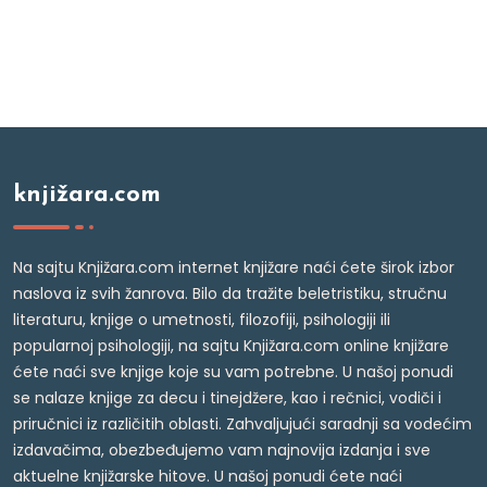
knjižara.com
Na sajtu Knjižara.com internet knjižare naći ćete širok izbor
naslova iz svih žanrova. Bilo da tražite beletristiku, stručnu
literaturu, knjige o umetnosti, filozofiji, psihologiji ili
popularnoj psihologiji, na sajtu Knjižara.com online knjižare
ćete naći sve knjige koje su vam potrebne. U našoj ponudi
se nalaze knjige za decu i tinejdžere, kao i rečnici, vodiči i
priručnici iz različitih oblasti. Zahvaljujući saradnji sa vodećim
izdavačima, obezbeđujemo vam najnovija izdanja i sve
aktuelne knjižarske hitove. U našoj ponudi ćete naći