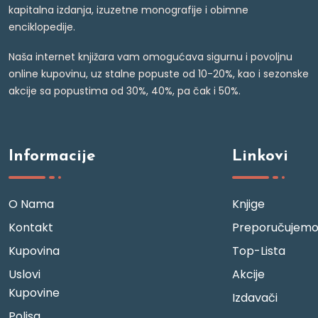
kapitalna izdanja, izuzetne monografije i obimne
enciklopedije.
Naša internet knjižara vam omogućava sigurnu i povoljnu
online kupovinu, uz stalne popuste od 10-20%, kao i sezonske
akcije sa popustima od 30%, 40%, pa čak i 50%.
Informacije
Linkovi
O Nama
Knjige
Kontakt
Preporučujem
Kupovina
Top-Lista
Uslovi
Akcije
Kupovine
Izdavači
Polisa