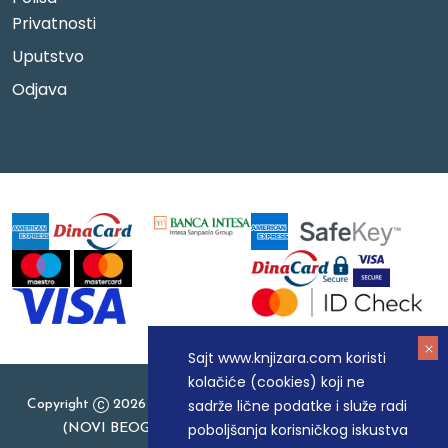
Privatnosti
Uputstvo
Odjava
Sajt www.knjizara.com koristi
kolačiće (cookies) koji ne
sadrže lične podatke i služe radi
Copyright
2026 Knjizara.com - MAKART DOO BEOGRAD
poboljšanja korisničkog iskustva
(NOVI BEOGRAD), PIB: 105184104, MB: 20337524