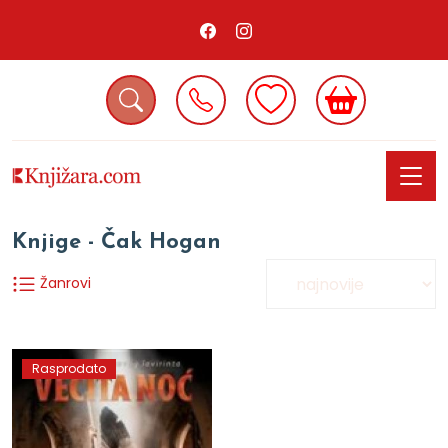
Knjige - Čak Hogan
Žanrovi
Rasprodato