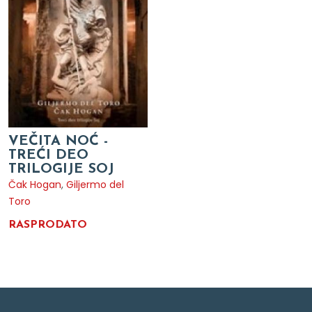
VEČITA NOĆ -
TREĆI DEO
TRILOGIJE SOJ
Čak Hogan
,
Giljermo del
Toro
RASPRODATO