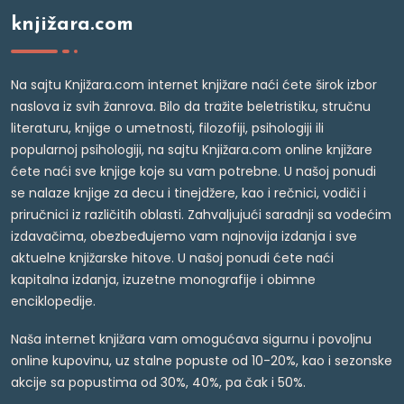
knjižara.com
Na sajtu Knjižara.com internet knjižare naći ćete širok izbor
naslova iz svih žanrova. Bilo da tražite beletristiku, stručnu
literaturu, knjige o umetnosti, filozofiji, psihologiji ili
popularnoj psihologiji, na sajtu Knjižara.com online knjižare
ćete naći sve knjige koje su vam potrebne. U našoj ponudi
se nalaze knjige za decu i tinejdžere, kao i rečnici, vodiči i
priručnici iz različitih oblasti. Zahvaljujući saradnji sa vodećim
izdavačima, obezbeđujemo vam najnovija izdanja i sve
aktuelne knjižarske hitove. U našoj ponudi ćete naći
kapitalna izdanja, izuzetne monografije i obimne
enciklopedije.
Naša internet knjižara vam omogućava sigurnu i povoljnu
online kupovinu, uz stalne popuste od 10-20%, kao i sezonske
akcije sa popustima od 30%, 40%, pa čak i 50%.