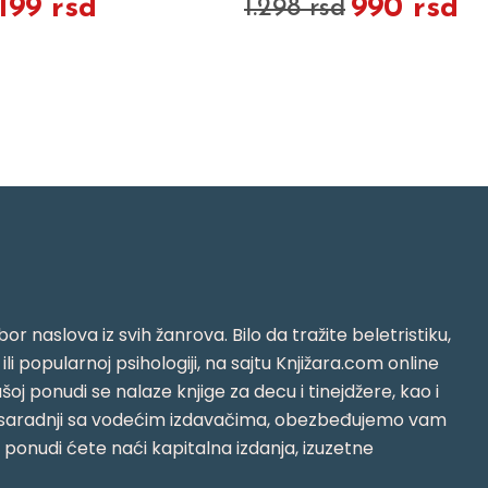
.199 rsd
990 rsd
1.298 rsd
or naslova iz svih žanrova. Bilo da tražite beletristiku,
i ili popularnoj psihologiji, na sajtu Knjižara.com online
oj ponudi se nalaze knjige za decu i tinejdžere, kao i
jujući saradnji sa vodećim izdavačima, obezbeđujemo vam
j ponudi ćete naći kapitalna izdanja, izuzetne