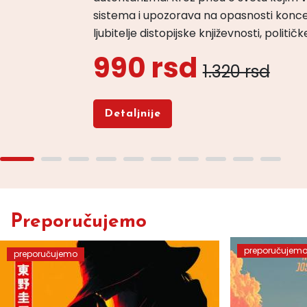
sistema i upozorava na opasnosti konce
ljubitelje distopijske književnosti, politi
990 rsd
1.320 rsd
Detaljnije
Preporučujemo
preporučujem
preporučujemo