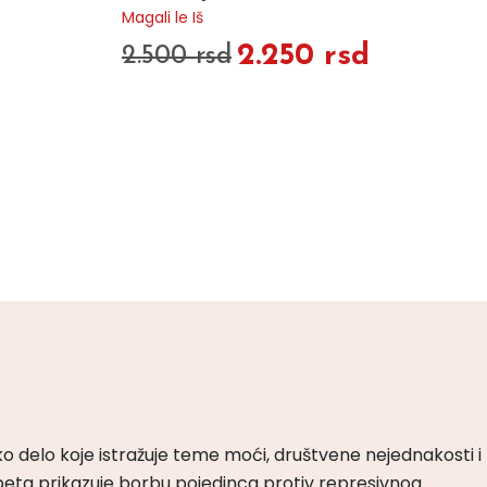
Magali le Iš
2.250 rsd
2.500 rsd
ko delo koje istražuje teme moći, društvene nejednakosti i
peta prikazuje borbu pojedinca protiv represivnog