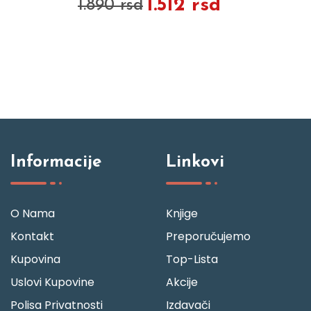
1.512 rsd
1.890 rsd
Informacije
Linkovi
O Nama
Knjige
Kontakt
Preporučujemo
Kupovina
Top-Lista
Uslovi Kupovine
Akcije
Polisa Privatnosti
Izdavači