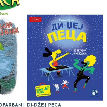
novo
 OFARBANI
DI-DŽEJ PECA