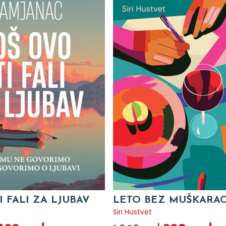
I FALI ZA LJUBAV
LETO BEZ MUŠKARA
c
Siri Hustvet