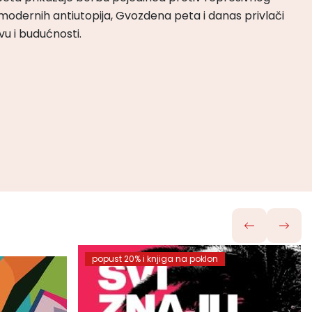
odernih antiutopija, Gvozdena peta i danas privlači
tvu i budućnosti.
popust 20% i knjiga na poklon