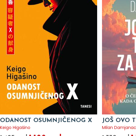
ODANOST OSUMNJIČENOG X
JOŠ OVO T
Keigo Higašino
Milan Damjana