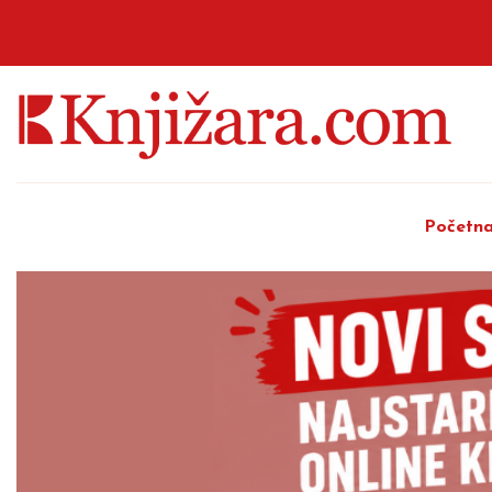
Početn