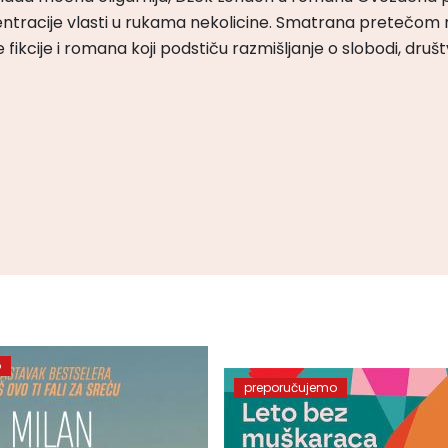
ntracije vlasti u rukama nekolicine. Smatrana pretečom m
čke fikcije i romana koji podstiču razmišljanje o slobodi, druš
o
preporučujemo