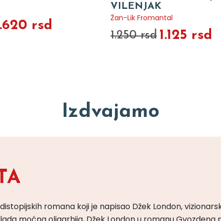
VILENJAK
Žan-Lik Fromantal
1.620 rsd
1.125 rsd
1.250 rsd
Izdvajamo
TA
 distopijskih romana koji je napisao Džek London, vizionars
m vlada moćna oligarhija, Džek London u romanu Gvozdena 