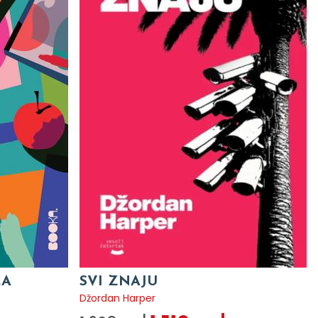
CA
SVI ZNAJU
Džordan Harper