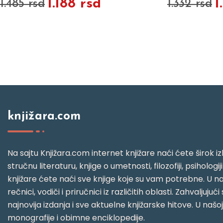
1.188 rsd
1
1.485 rsd
1.332 rsd
knjižara.com
Na sajtu Knjižara.com internet knjižare naći ćete širok izb
stručnu literaturu, knjige o umetnosti, filozofiji, psihologij
knjižare ćete naći sve knjige koje su vam potrebne. U naš
rečnici, vodiči i priručnici iz različitih oblasti. Zahval
najnovija izdanja i sve aktuelne knjižarske hitove. U našo
monografije i obimne enciklopedije.