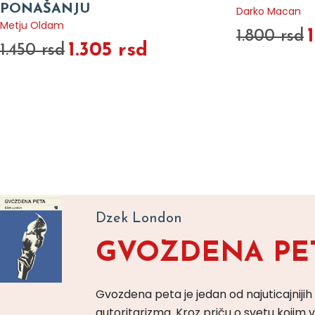
PONAŠANJU
Darko Macan
Metju Oldam
1.800 rsd
1.305 rsd
1.450 rsd
Dzek London
GVOZDENA PE
Gvozdena peta je jedan od najuticajnijih
autoritarizma. Kroz priču o svetu koji