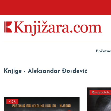
Početn
Knjige - Aleksandar Đorđević
Rasprodato
-10%