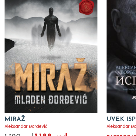
MIRAŽ
UVEK IS
Aleksandar Đorđević
Aleksandar Đ