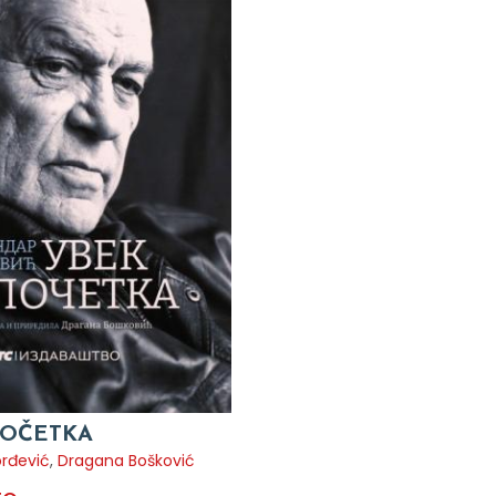
POČETKA
orđević
,
Dragana Bošković