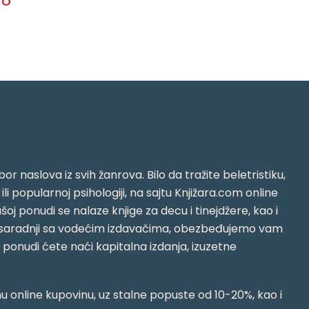
TO
or naslova iz svih žanrova. Bilo da tražite beletristiku,
i ili popularnoj psihologiji, na sajtu Knjižara.com online
oj ponudi se nalaze knjige za decu i tinejdžere, kao i
jujući saradnji sa vodećim izdavačima, obezbeđujemo vam
j ponudi ćete naći kapitalna izdanja, izuzetne
 online kupovinu, uz stalne popuste od 10-20%, kao i