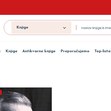
Knjige
a
Knjige
Antikvarne knjige
Preporučujemo
Top-lista