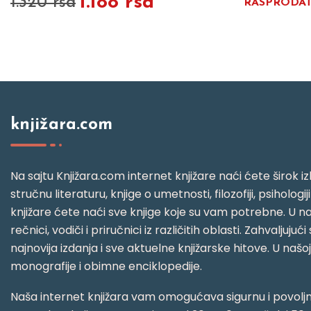
1.188 rsd
1.320 rsd
RASPRODA
knjižara.com
Na sajtu Knjižara.com internet knjižare naći ćete širok izb
stručnu literaturu, knjige o umetnosti, filozofiji, psihologij
knjižare ćete naći sve knjige koje su vam potrebne. U naš
rečnici, vodiči i priručnici iz različitih oblasti. Zahval
najnovija izdanja i sve aktuelne knjižarske hitove. U našo
monografije i obimne enciklopedije.
Naša internet knjižara vam omogućava sigurnu i povoljnu