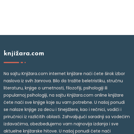
knjižara.com
Na sajtu Knjižara.com internet knjižare naći ćete širok izbor
naslova iz svih žanrova. Bilo da tražite beletristiku, stručnu
literaturu, knjige o umetnosti, filozofiji, psihologiji ili
popularnoj psihologiji, na sajtu Knjižara.com online knjižare
ćete naći sve knjige koje su vam potrebne. U našoj ponudi
se nalaze knjige za decu i tinejdžere, kao i rečnici, vodiči i
priručnici iz različitih oblasti. Zahvaljujući saradnji sa vodećim
izdavačima, obezbeđujemo vam najnovija izdanja i sve
aktuelne knjižarske hitove. U našoj ponudi ćete naći