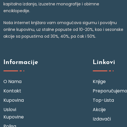
kapitalna izdanja, izuzetne monografije i obimne
enciklopedije.
Naša internet knjižara vam omogućava sigurnu i povoljnu
online kupovinu, uz stalne popuste od 10-20%, kao i sezonske
akcije sa popustima od 30%, 40%, pa čak i 50%.
Informacije
Linkovi
O Nama
Knjige
Kontakt
Preporučujem
Kupovina
Top-Lista
Uslovi
Akcije
Kupovine
Izdavači
Polisa