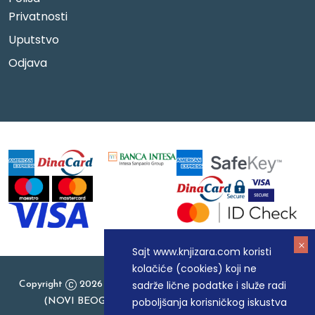
Privatnosti
Uputstvo
Odjava
Sajt www.knjizara.com koristi
kolačiće (cookies) koji ne
sadrže lične podatke i služe radi
Copyright
2026 Knjizara.com - MAKART DOO BEOGRAD
poboljšanja korisničkog iskustva
(NOVI BEOGRAD), PIB: 105184104, MB: 20337524