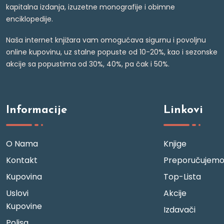
kapitalna izdanja, izuzetne monografije i obimne
enciklopedije.
Naša internet knjižara vam omogućava sigurnu i povoljnu
online kupovinu, uz stalne popuste od 10-20%, kao i sezonske
akcije sa popustima od 30%, 40%, pa čak i 50%.
Informacije
Linkovi
O Nama
Knjige
Kontakt
Preporučujem
Kupovina
Top-Lista
Uslovi
Akcije
Kupovine
Izdavači
Polisa