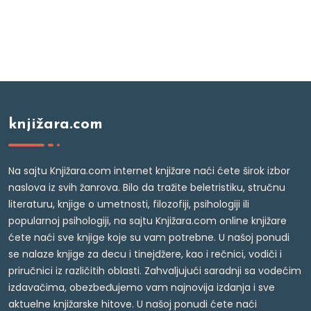
knjižara.com
Na sajtu Knjižara.com internet knjižare naći ćete širok izbor
naslova iz svih žanrova. Bilo da tražite beletristiku, stručnu
literaturu, knjige o umetnosti, filozofiji, psihologiji ili
popularnoj psihologiji, na sajtu Knjižara.com online knjižare
ćete naći sve knjige koje su vam potrebne. U našoj ponudi
se nalaze knjige za decu i tinejdžere, kao i rečnici, vodiči i
priručnici iz različitih oblasti. Zahvaljujući saradnji sa vodećim
izdavačima, obezbeđujemo vam najnovija izdanja i sve
aktuelne knjižarske hitove. U našoj ponudi ćete naći