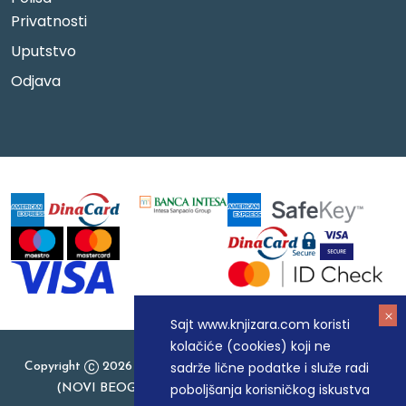
Privatnosti
Uputstvo
Odjava
Sajt www.knjizara.com koristi
kolačiće (cookies) koji ne
sadrže lične podatke i služe radi
Copyright
2026 Knjizara.com - MAKART DOO BEOGRAD
poboljšanja korisničkog iskustva
(NOVI BEOGRAD), PIB: 105184104, MB: 20337524