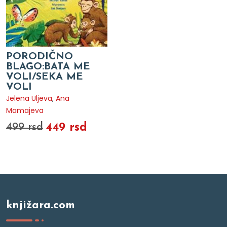
PORODIČNO
BLAGO:BATA ME
VOLI/SEKA ME
VOLI
Jelena Uljeva
,
Ana
Mamajeva
449 rsd
499 rsd
knjižara.com