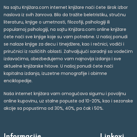
Na sajtu Knjižara.com internet knjižare naći ćete širok izbor
naslova iz svih žanrova. Bilo da tražite beletristiku, stručnu
literaturu, knjige o umetnosti, filozofiji, psihologiji ili
popularnoj psihologiji, na sajtu Knjižara.com online knjižare
ćete naći sve knjige koje su vam potrebne. U našoj ponudi
se nalaze knjige za decu i tinejdžere, kao i rečnici, vodiči i
priručnici iz različitih oblasti. Zahvaljujući saradnji sa vodećim
izdavačima, obezbeđujemo vam najnovija izdanja i sve
aktuelne knjižarske hitove. U našoj ponudi ćete naći
kapitalna izdanja, izuzetne monografije i obimne
enciklopedije.
Naša internet knjižara vam omogućava sigurnu i povoljnu
online kupovinu, uz stalne popuste od 10-20%, kao i sezonske
akcije sa popustima od 30%, 40%, pa čak i 50%.
Informacije
Linkovi