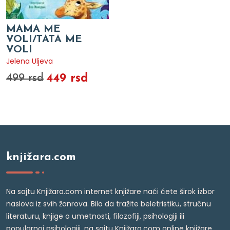
MAMA ME
VOLI/TATA ME
VOLI
Jelena Uljeva
449 rsd
499 rsd
knjižara.com
Na sajtu Knjižara.com internet knjižare naći ćete širok izbor
naslova iz svih žanrova. Bilo da tražite beletristiku, stručnu
literaturu, knjige o umetnosti, filozofiji, psihologiji ili
popularnoj psihologiji, na sajtu Knjižara.com online knjižare