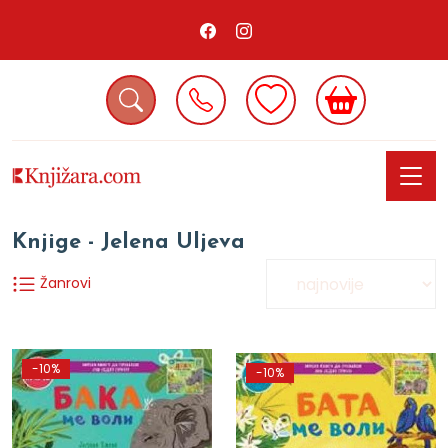
Knjige - Jelena Uljeva
Žanrovi
-10%
-10%