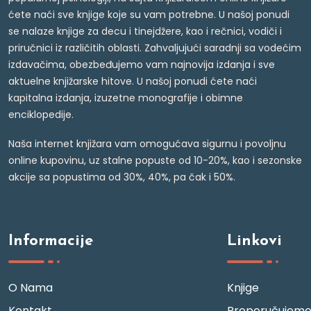
ćete naći sve knjige koje su vam potrebne. U našoj ponudi
se nalaze knjige za decu i tinejdžere, kao i rečnici, vodiči i
priručnici iz različitih oblasti. Zahvaljujući saradnji sa vodećim
izdavačima, obezbeđujemo vam najnovija izdanja i sve
aktuelne knjižarske hitove. U našoj ponudi ćete naći
kapitalna izdanja, izuzetne monografije i obimne
enciklopedije.
Naša internet knjižara vam omogućava sigurnu i povoljnu
online kupovinu, uz stalne popuste od 10-20%, kao i sezonske
akcije sa popustima od 30%, 40%, pa čak i 50%.
Informacije
Linkovi
O Nama
Knjige
Kontakt
Preporučujem