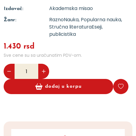
Akademska misao
Izdavač:
Razno
Nauka, Popularna nauka,
Žanr:
Stručna literatura
Eseji,
publicistika
1.430 rsd
Sve cene su sa uračunatim PDV-om.
dodaj u korpu