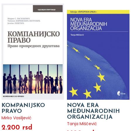
KOMPANIJSKO
NOVA ERA
PRAVO
MEĐUNARODNIH
ORGANIZACIJA
Mirko Vasiljević
Tanja Miščević
2.200 rsd