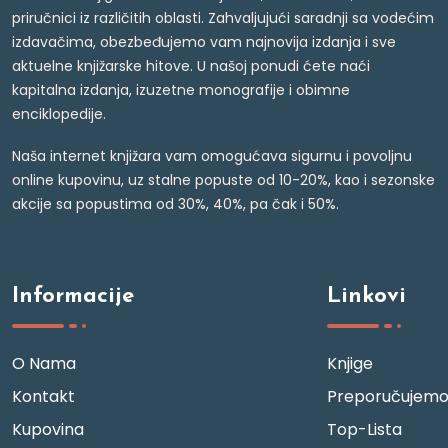
priručnici iz različitih oblasti. Zahvaljujući saradnji sa vodećim
izdavačima, obezbeđujemo vam najnovija izdanja i sve
aktuelne knjižarske hitove. U našoj ponudi ćete naći
kapitalna izdanja, izuzetne monografije i obimne
enciklopedije.
Naša internet knjižara vam omogućava sigurnu i povoljnu
online kupovinu, uz stalne popuste od 10-20%, kao i sezonske
akcije sa popustima od 30%, 40%, pa čak i 50%.
Informacije
Linkovi
O Nama
Knjige
Kontakt
Preporučujem
Kupovina
Top-Lista