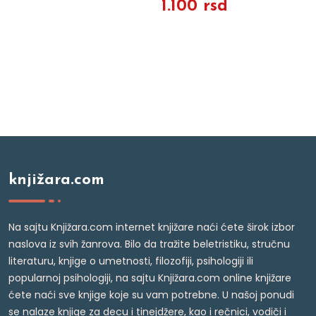
1.100 rsd
knjižara.com
Na sajtu Knjižara.com internet knjižare naći ćete širok izbor
naslova iz svih žanrova. Bilo da tražite beletristiku, stručnu
literaturu, knjige o umetnosti, filozofiji, psihologiji ili
popularnoj psihologiji, na sajtu Knjižara.com online knjižare
ćete naći sve knjige koje su vam potrebne. U našoj ponudi
se nalaze knjige za decu i tinejdžere, kao i rečnici, vodiči i