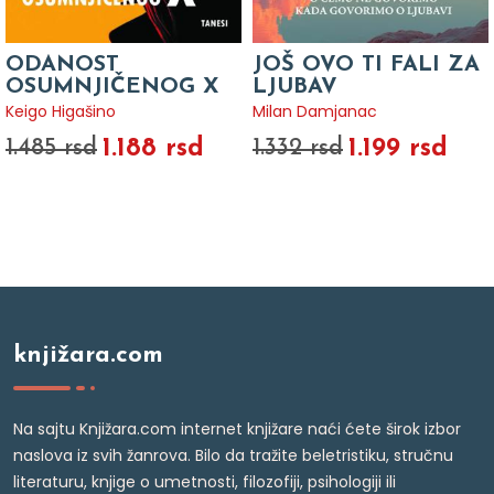
ODANOST
JOŠ OVO TI FALI ZA
OSUMNJIČENOG X
LJUBAV
Keigo Higašino
Milan Damjanac
1.188 rsd
1.199 rsd
1.485 rsd
1.332 rsd
knjižara.com
Na sajtu Knjižara.com internet knjižare naći ćete širok izbor
naslova iz svih žanrova. Bilo da tražite beletristiku, stručnu
literaturu, knjige o umetnosti, filozofiji, psihologiji ili