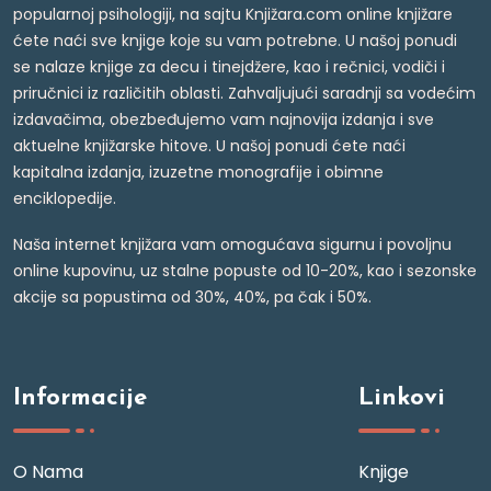
popularnoj psihologiji, na sajtu Knjižara.com online knjižare
ćete naći sve knjige koje su vam potrebne. U našoj ponudi
se nalaze knjige za decu i tinejdžere, kao i rečnici, vodiči i
priručnici iz različitih oblasti. Zahvaljujući saradnji sa vodećim
izdavačima, obezbeđujemo vam najnovija izdanja i sve
aktuelne knjižarske hitove. U našoj ponudi ćete naći
kapitalna izdanja, izuzetne monografije i obimne
enciklopedije.
Naša internet knjižara vam omogućava sigurnu i povoljnu
online kupovinu, uz stalne popuste od 10-20%, kao i sezonske
akcije sa popustima od 30%, 40%, pa čak i 50%.
Informacije
Linkovi
O Nama
Knjige