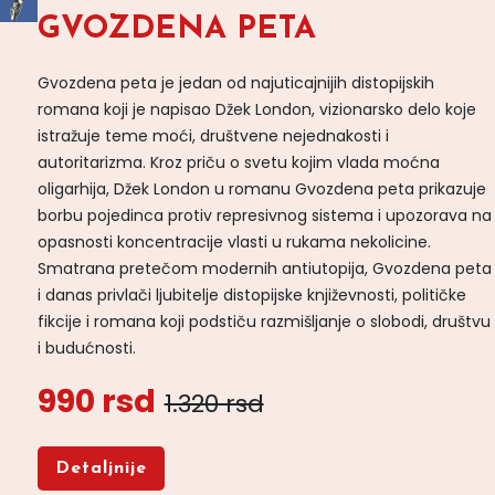
GVOZDENA PETA
Gvozdena peta je jedan od najuticajnijih distopijskih
romana koji je napisao Džek London, vizionarsko delo koje
istražuje teme moći, društvene nejednakosti i
autoritarizma. Kroz priču o svetu kojim vlada moćna
oligarhija, Džek London u romanu Gvozdena peta prikazuje
borbu pojedinca protiv represivnog sistema i upozorava na
opasnosti koncentracije vlasti u rukama nekolicine.
Smatrana pretečom modernih antiutopija, Gvozdena peta
i danas privlači ljubitelje distopijske književnosti, političke
fikcije i romana koji podstiču razmišljanje o slobodi, društvu
i budućnosti.
990 rsd
1.320 rsd
Detaljnije