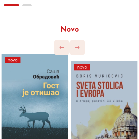
Novo
novo
novo