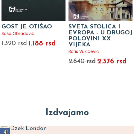
GOST JE OTIŠAO
SVETA STOLICA I
EVROPA - U DRUGOJ
Saša Obradović
POLOVINI XX
1.188 rsd
1.320 rsd
VIJEKA
Boris Vukićević
2.376 rsd
2.640 rsd
Izdvajamo
Dzek London