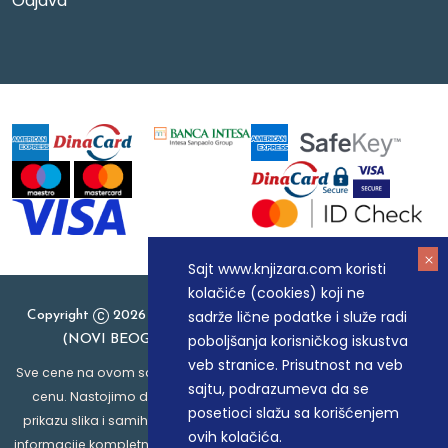
Odjava
Sajt www.knjizara.com koristi
kolačiće (cookies) koji ne
sadrže lične podatke i služe radi
Copyright
2026 Knjizara.com - MAKART DOO BEOGRAD
poboljšanja korisničkog iskustva
(NOVI BEOGRAD), PIB: 105184104, MB: 20337524
veb stranice. Prisutnost na veb
Sve cene na ovom sajtu iskazane su u dinarima. PDV je uračunat u
sajtu, podrazumeva da se
cenu. Nastojimo da budemo što precizniji u opisu proizvoda,
posetioci slažu sa korišćenjem
prikazu slika i samih cena, ali ne možemo garantovati da su sve
ovih kolačića.
informacije kompletne i bez grešaka. Svi artikli prikazani na sajtu su