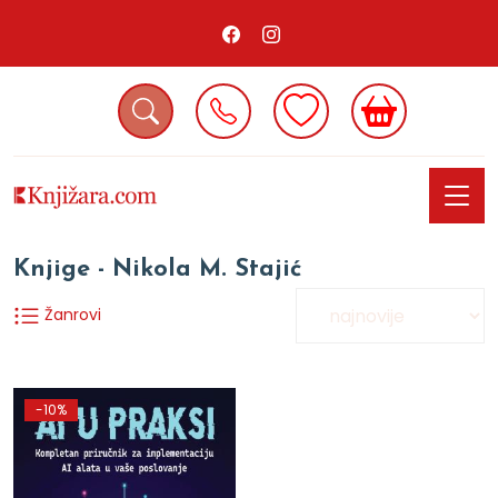
Knjige - Nikola M. Stajić
Žanrovi
-10%