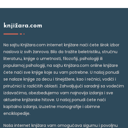
knjižara.com
Na sajtu Knjižara.com internet knjižare naći ćete širok izbor
naslova iz svih žanrova. Bilo da tražite beletristiku, stručnu
literaturu, knjige o umetnosti, filozofiji, psihologiji ili
popularnoj psihologiji, na sajtu Knjižara.com online knjižare
ćete naći sve knjige koje su vam potrebne. U našoj ponudi
se nalaze knjige za decu i tinejdžere, kao i rečnici, vodiči i
priručnici iz različitih oblasti. Zahvaljujući saradnji sa vodećim
izdavačima, obezbeđujemo vam najnovija izdanja i sve
aktuelne knjižarske hitove. U našoj ponudi ćete naći
kapitalna izdanja, izuzetne monografije i obimne
enciklopedije.
Naša internet knjižara vam omogućava sigurnu i povoljnu