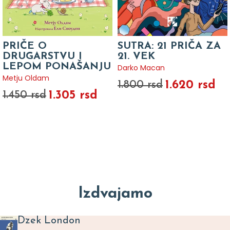
PRIČE O
SUTRA: 21 PRIČA ZA
DRUGARSTVU I
21. VEK
LEPOM PONAŠANJU
Darko Macan
Metju Oldam
1.620 rsd
1.800 rsd
1.305 rsd
1.450 rsd
Izdvajamo
Dzek London