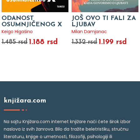
ODANOST
JOŠ OVO TI FALI ZA
OSUMNJIČENOG X
LJUBAV
Keigo Higašino
Milan Damjanac
1.188 rsd
1.199 rsd
1.485 rsd
1.332 rsd
knjižara.com
Na sajtu Knjižara.com internet knjižare naći ćete širok izbor
naslova iz svih žanrova. Bilo da tražite beletristiku, stručnu
literaturu, knjige o umetnosti, filozofiji, psihologiji ili