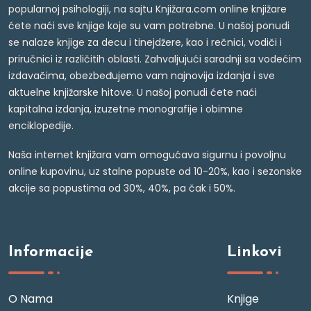
popularnoj psihologiji, na sajtu Knjižara.com online knjižare
ćete naći sve knjige koje su vam potrebne. U našoj ponudi
se nalaze knjige za decu i tinejdžere, kao i rečnici, vodiči i
priručnici iz različitih oblasti. Zahvaljujući saradnji sa vodećim
izdavačima, obezbeđujemo vam najnovija izdanja i sve
aktuelne knjižarske hitove. U našoj ponudi ćete naći
kapitalna izdanja, izuzetne monografije i obimne
enciklopedije.
Naša internet knjižara vam omogućava sigurnu i povoljnu
online kupovinu, uz stalne popuste od 10-20%, kao i sezonske
akcije sa popustima od 30%, 40%, pa čak i 50%.
Informacije
Linkovi
O Nama
Knjige