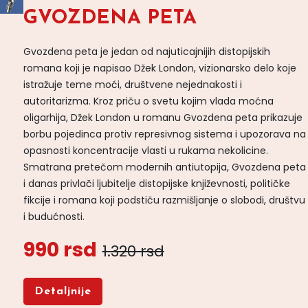
GVOZDENA PETA
Gvozdena peta je jedan od najuticajnijih distopijskih
romana koji je napisao Džek London, vizionarsko delo koje
istražuje teme moći, društvene nejednakosti i
autoritarizma. Kroz priču o svetu kojim vlada moćna
oligarhija, Džek London u romanu Gvozdena peta prikazuje
borbu pojedinca protiv represivnog sistema i upozorava na
opasnosti koncentracije vlasti u rukama nekolicine.
Smatrana pretečom modernih antiutopija, Gvozdena peta
i danas privlači ljubitelje distopijske književnosti, političke
fikcije i romana koji podstiču razmišljanje o slobodi, društvu
i budućnosti.
990 rsd
1.320 rsd
Detaljnije