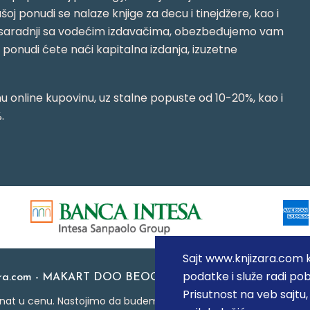
oj ponudi se nalaze knjige za decu i tinejdžere, kao i
jujući saradnji sa vodećim izdavačima, obezbeđujemo vam
j ponudi ćete naći kapitalna izdanja, izuzetne
 online kupovinu, uz stalne popuste od 10-20%, kao i
.
Sajt www.knjizara.com ko
podatke i služe radi pob
ara.com - MAKART DOO BEOGRAD (NOVI BEOGRAD), PIB: 1
Prisutnost na veb sajtu
at u cenu. Nastojimo da budemo što precizniji u opisu proizvoda