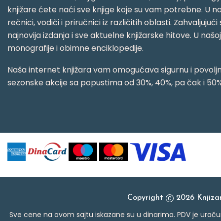
knjižare ćete naći sve knjige koje su vam potrebne. U naš
rečnici, vodiči i priručnici iz različitih oblasti. Zahval
najnovija izdanja i sve aktuelne knjižarske hitove. U našo
monografije i obimne enciklopedije.
Naša internet knjižara vam omogućava sigurnu i povoljnu
sezonske akcije sa popustima od 30%, 40%, pa čak i 50%
Copyright
2026 Knjiz
Sve cene na ovom sajtu iskazane su u dinarima. PDV je uračun