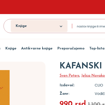
Knjige
a
Knjige
Antikvarne knjige
Preporučujemo
Top-lista
KAFANSKI
Sven Peters
,
Jelica Novako
CLIO
Izdavač:
Vodič
Žanr:
990 rsd
1.100 