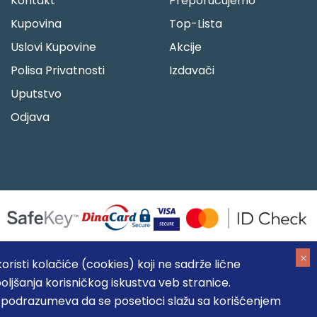
Kontakt
Preporučujemo
Kupovina
Top-Lista
Uslovi Kupovine
Akcije
Polisa Privatnosti
Izdavači
Uputstvo
Odjava
risti kolačiće (cookies) koji ne sadrže lične
oljšanja korisničkog iskustva veb stranice.
05184104, MB: 20337524
, podrazumeva da se posetioci slažu sa korišćenjem
, prikazu slika i samih cena, ali ne možemo garantovati da su