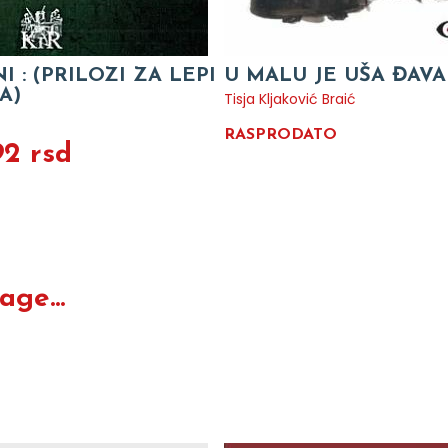
I : (PRILOZI ZA LEPI
U MALU JE UŠA ĐAVA
A)
Tisja Kljaković Braić
RASPRODATO
92 rsd
ge...