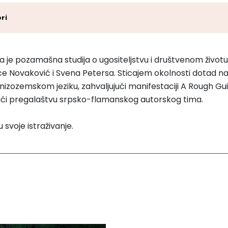
ri
ena je pozamašna studija o ugositeljstvu i društvenom živ
ce Novaković i Svena Petersa. Sticajem okolnosti dotad 
a nizozemskom jeziku, zahvaljujući manifestaciji A Rough G
ući pregalaštvu srpsko-flamanskog autorskog tima.
 svoje istraživanje.