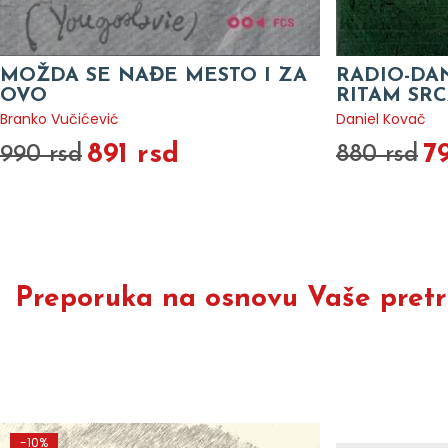
MOŽDA SE NAĐE MESTO I ZA
RADIO-DAN
OVO
RITAM SRC
Branko Vučićević
Daniel Kovač
891 rsd
7
990 rsd
880 rsd
Preporuka na osnovu Vaše pretra
-10%