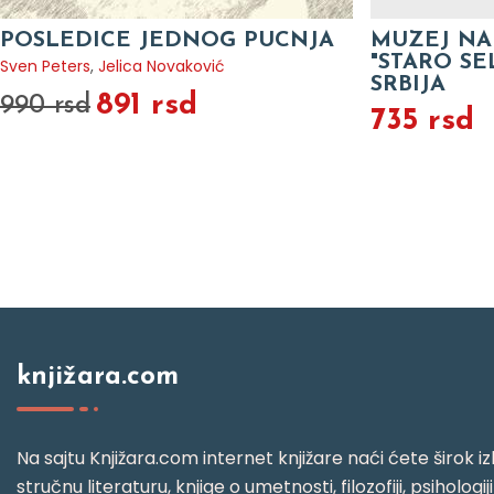
POSLEDICE JEDNOG PUCNJA
MUZEJ N
"STARO S
Sven Peters
,
Jelica Novaković
SRBIJA
891 rsd
990 rsd
735 rsd
knjižara.com
Na sajtu Knjižara.com internet knjižare naći ćete širok izb
stručnu literaturu, knjige o umetnosti, filozofiji, psihologij