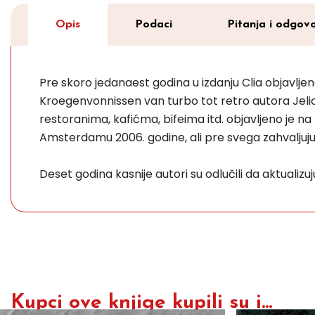
Opis
Podaci
Pitanja i odgovo
Pre skoro jedanaest godina u izdanju Clia objavlj
Kroegenvonnissen van turbo tot retro autora Jeli
restoranima, kafićma, bifeima itd. objavljeno je n
Amsterdamu 2006. godine, ali pre svega zahvaljuj
Deset godina kasnije autori su odlučili da aktualizuju
Kupci ove knjige kupili su i...