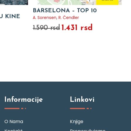
BARSELONA – TOP 10
U KINE
A. Sorensen
,
R. Čendler
1.431 rsd
1.590 rsd
Informacije
Linkovi
O Nama
Knjige