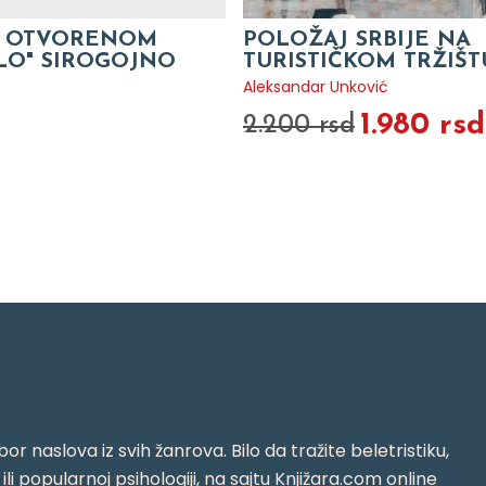
A OTVORENOM
POLOŽAJ SRBIJE NA
ELO" SIROGOJNO
TURISTIČKOM TRŽIŠT
Aleksandar Unković
1.980 rsd
2.200 rsd
or naslova iz svih žanrova. Bilo da tražite beletristiku,
i ili popularnoj psihologiji, na sajtu Knjižara.com online