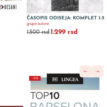
ČASOPIS ODISEJA: KOMPLET 1-5
grupa autora
1.299 rsd
1.500 rsd
-10%