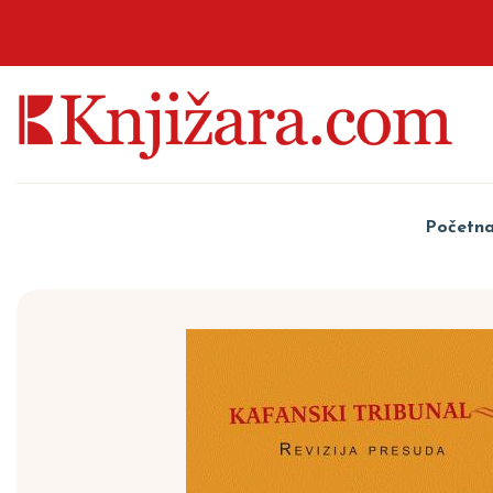
Početn