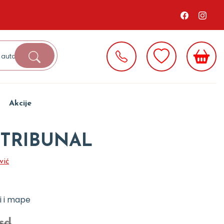
Akcije
 TRIBUNAL
vić
i i mape
rsd