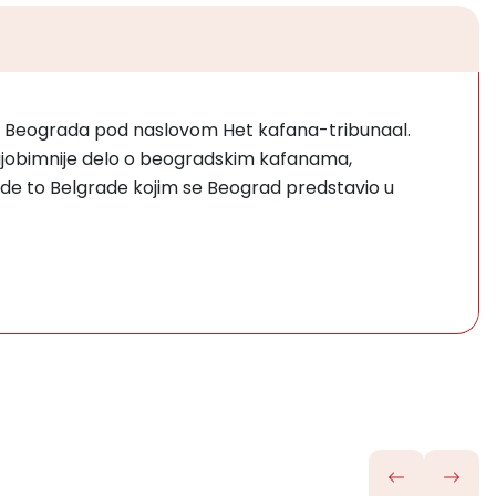
otu Beograda pod naslovom Het kafana-tribunaal.
najobimnije delo o beogradskim kafanama,
uide to Belgrade kojim se Beograd predstavio u