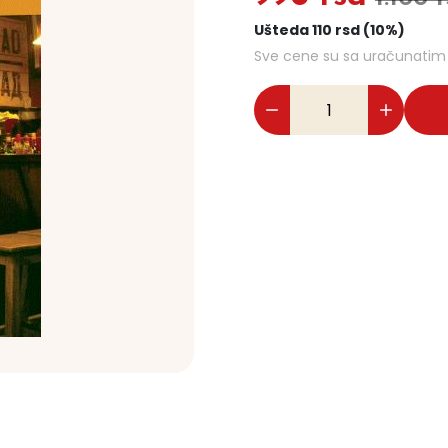
Ušteda 110 rsd (10%)
Sve cene su sa uračunati