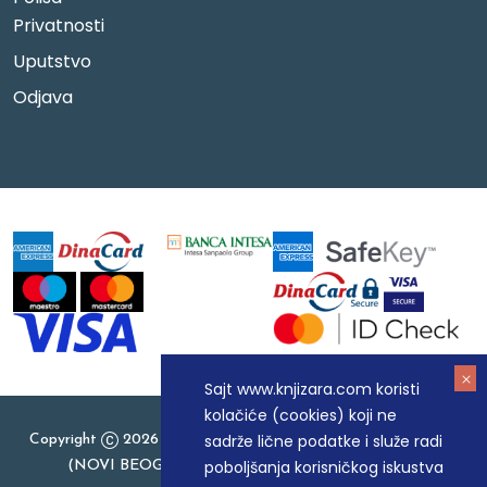
Privatnosti
Uputstvo
Odjava
Sajt www.knjizara.com koristi
kolačiće (cookies) koji ne
sadrže lične podatke i služe radi
Copyright
2026 Knjizara.com - MAKART DOO BEOGRAD
poboljšanja korisničkog iskustva
(NOVI BEOGRAD), PIB: 105184104, MB: 20337524