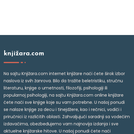
knjižara.com
Na sajtu Knjižara.com internet knjižare naći ćete širok izbor
naslova iz svih žanrova. Bilo da tražite beletristiku, stručnu
literaturu, knjige o umetnosti, filozofiji, psihologiji ili
popularnoj psihologiji, na sajtu Knjižara.com online knjižare
ćete naći sve knjige koje su vam potrebne. U našoj ponudi
se nalaze knjige za decu i tinejdžere, kao i rečnici, vodiči i
priručnici iz različitih oblasti. Zahvaljujući saradnji sa vodećim
izdavačima, obezbeđujemo vam najnovija izdanja i sve
aktuelne knjižarske hitove. U našoj ponudi ćete naći