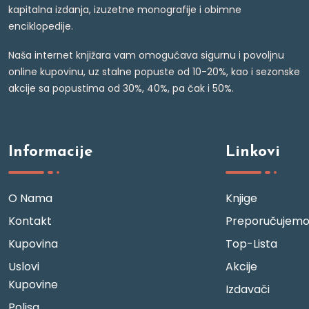
kapitalna izdanja, izuzetne monografije i obimne
enciklopedije.
Naša internet knjižara vam omogućava sigurnu i povoljnu
online kupovinu, uz stalne popuste od 10-20%, kao i sezonske
akcije sa popustima od 30%, 40%, pa čak i 50%.
Informacije
Linkovi
O Nama
Knjige
Kontakt
Preporučujem
Kupovina
Top-Lista
Uslovi
Akcije
Kupovine
Izdavači
Polisa