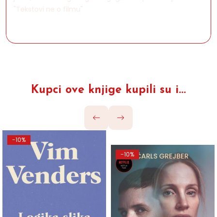
"Tekstovi ne o filmu"
Kupci ove knjige kupili su i...
-10%
-10%