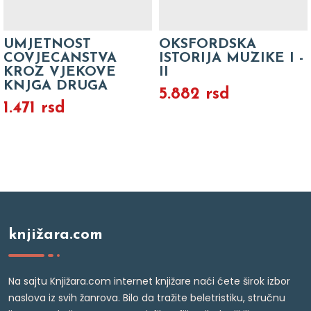
UMJETNOST
OKSFORDSKA
COVJECANSTVA
ISTORIJA MUZIKE I -
KROZ VJEKOVE
II
KNJGA DRUGA
5.882 rsd
1.471 rsd
knjižara.com
Na sajtu Knjižara.com internet knjižare naći ćete širok izbor
naslova iz svih žanrova. Bilo da tražite beletristiku, stručnu