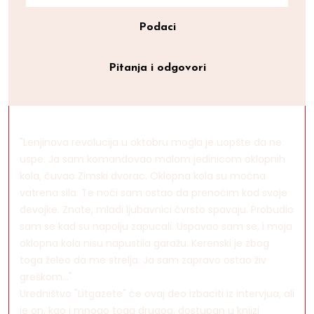
Podaci
Pitanja i odgovori
"Lenjinova revolucija u oktobru mogla je uopšte da ne
uspe. Ja sam komandovao malom jedinicom oklopnih
kola, čuvao Zimski dvorac. Oklopna kola su moćna
vatrena sila. Te noći sam ostao da prenoćim kod svoje
devojke. Znate, mladi ljubavnici čvrsto spavaju. Probudio
sam se kad su napolju zapucali. Uspavao sam se, i moja
oklopna kola nisu napustila garažu. Kerenski je zbog
toga želeo da me strelja. Ja sam zapravo ostao živ
greškom..."
Uredništvo "Litgazete" će ovaj deo izbaciti iz intervjua, ali
je on, kao i mnogo toga drugog, dostupan u knjizi