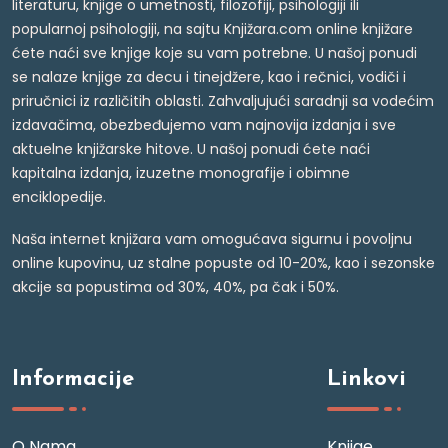
literaturu, knjige o umetnosti, filozofiji, psihologiji ili
popularnoj psihologiji, na sajtu Knjižara.com online knjižare
ćete naći sve knjige koje su vam potrebne. U našoj ponudi
se nalaze knjige za decu i tinejdžere, kao i rečnici, vodiči i
priručnici iz različitih oblasti. Zahvaljujući saradnji sa vodećim
izdavačima, obezbeđujemo vam najnovija izdanja i sve
aktuelne knjižarske hitove. U našoj ponudi ćete naći
kapitalna izdanja, izuzetne monografije i obimne
enciklopedije.
Naša internet knjižara vam omogućava sigurnu i povoljnu
online kupovinu, uz stalne popuste od 10-20%, kao i sezonske
akcije sa popustima od 30%, 40%, pa čak i 50%.
Informacije
Linkovi
O Nama
Knjige