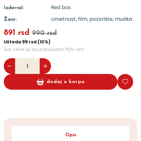
Red box
Izdavač:
Umetnost, film, pozorište, muzika
Žanr:
891 rsd
990 rsd
Ušteda 99 rsd (10%)
Sve cene su sa uračunatim PDV-om.
dodaj u korpu
Opis