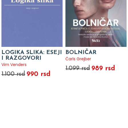
LOGIKA SLIKA: ESEJI
BOLNIČAR
I RAZGOVORI
Čarls Grejber
Vim Venders
989 rsd
1.099 rsd
990 rsd
1.100 rsd