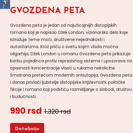
GVOZDENA PETA
Gvozdena peta je jedan od najuticajnijih distopijskih
romana koji je napisao Džek London, vizionarsko delo koje
istražuje teme moći, društvene nejednakosti i
autoritarizma. Kroz priču o svetu kojim vlada moćna
oligarhija, Džek London u romanu Gvozdena peta prikazuje
borbu pojedinca protiv represivnog sistema i upozorava na
opasnosti koncentracije vlasti u rukama nekolicine.
Smatrana pretečom modernih antiutopija, Gvozdena peta
i danas privlači ljubitelje distopijske književnosti, političke
fikcije i romana koji podstiču razmišljanje o slobodi, društvu
i budućnosti.
990 rsd
1.320 rsd
Detaljnije