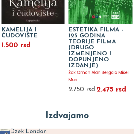
KAMELIJA I
ESTETIKA FILMA -
ČUDOVIŠTE
125 GODINA
TEORIJE FILMA
1.500 rsd
(DRUGO
IZMENJENO I
DOPUNJENO
IZDANJE)
Žak Omon Alan Bergala Mišel
Mari
2.475 rsd
2.750 rsd
Izdvajamo
Dzek London