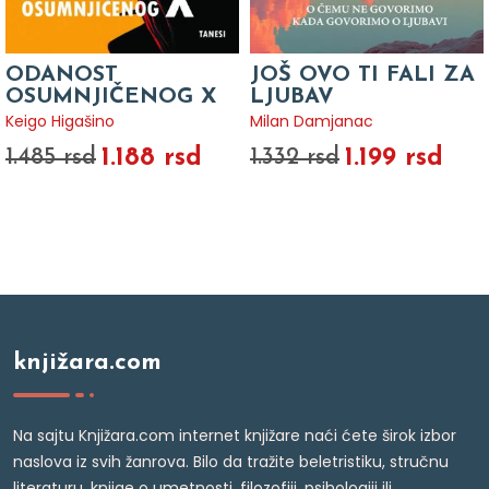
ODANOST
JOŠ OVO TI FALI ZA
OSUMNJIČENOG X
LJUBAV
Keigo Higašino
Milan Damjanac
1.188 rsd
1.199 rsd
1.485 rsd
1.332 rsd
knjižara.com
Na sajtu Knjižara.com internet knjižare naći ćete širok izbor
naslova iz svih žanrova. Bilo da tražite beletristiku, stručnu
literaturu, knjige o umetnosti, filozofiji, psihologiji ili