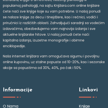
popularnoj psihologiji, na sajtu Knjižara.com online knjižare
ćete naći sve knjige koje su vam potrebne. U našoj ponudi
se nalaze knjige za decu i tinejdžere, kao i rečnici, vodiči i
priručnici iz različitih oblasti. Zahvaljujući saradnji sa vodećim
izdavačima, obezbeđujemo vam najnovija izdanja i sve
aktuelne knjižarske hitove. U našoj ponudi ćete naći
kapitalna izdanja, izuzetne monografije i obimne
enciklopedije.
Naša internet knjižara vam omogućava sigurnu i povoljnu
online kupovinu, uz stalne popuste od 10-20%, kao i sezonske
akcije sa popustima od 30%, 40%, pa čak i 50%.
Informacije
Linkovi
O Nama
Knjige